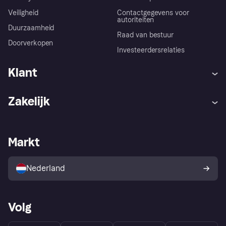
Veiligheid
Contactgegevens voor
autoriteiten
Duurzaamheid
Raad van bestuur
Doorverkopen
Investeerdersrelaties
Klant
Hulp
Klachten
Zakelijk
Login
Onze belofte
Webwinkelsupport
Developers
De Klarna app
Privacyinstellingen
Zakelijke login
Operationele status
Markt
Winkeloverzicht
Je herroepingsrecht
Verkoop met Klarna
Platformen en partners
Kopersbescherming voor
consumenten
Nederland
Volg