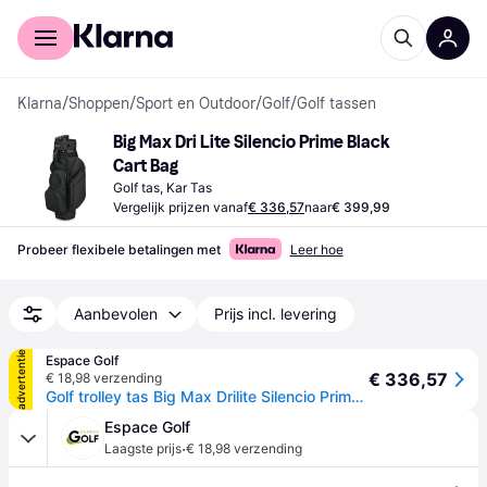
Voor shoppers
Voor bedrijven
Klarna
/
Shoppen
/
Sport en Outdoor
/
Golf
/
Golf tassen
Big Max Dri Lite Silencio Prime Black 
Cart Bag
Golf tas, Kar Tas
Vergelijk prijzen vanaf
€ 336,57
naar
€ 399,99
Probeer flexibele betalingen met
Leer hoe
Aanbevolen
Prijs incl. levering
advertentie
Espace Golf
€ 336,57
€ 18,98 verzending
Golf trolley tas Big Max Drilite Silencio Prime - Noir
Espace Golf
·
Laagste prijs
€ 18,98 verzending