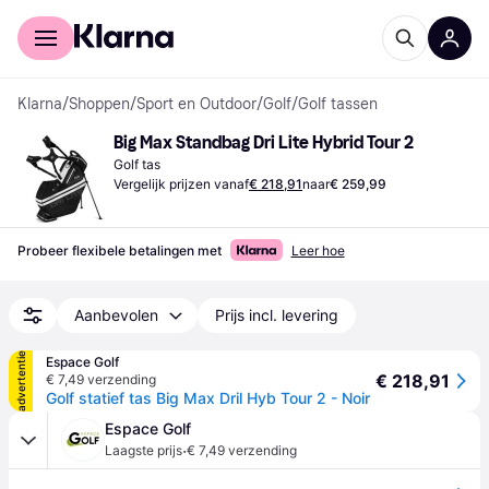
Voor shoppers
Voor bedrijven
Klarna
/
Shoppen
/
Sport en Outdoor
/
Golf
/
Golf tassen
Big Max Standbag Dri Lite Hybrid Tour 2
Golf tas
Vergelijk prijzen vanaf
€ 218,91
naar
€ 259,99
Probeer flexibele betalingen met
Leer hoe
Aanbevolen
Prijs incl. levering
advertentie
Espace Golf
€ 218,91
€ 7,49 verzending
Golf statief tas Big Max Dril Hyb Tour 2 - Noir
Espace Golf
·
Laagste prijs
€ 7,49 verzending