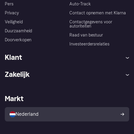
Pers
Auto-Track
Privacy
Contact opnemen met Klarna
Veiligheid
Contactgegevens voor
autoriteiten
Duurzaamheid
Raad van bestuur
Doorverkopen
Investeerdersrelaties
Klant
Hulp
Klachten
Zakelijk
Login
Onze belofte
Webwinkelsupport
Developers
De Klarna app
Privacyinstellingen
Zakelijke login
Operationele status
Markt
Winkeloverzicht
Je herroepingsrecht
Verkoop met Klarna
Platformen en partners
Kopersbescherming voor
consumenten
Nederland