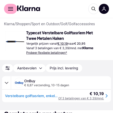
Voor shoppers
Voor bedrijven
Klarna
/
Shoppen
/
Sport en Outdoor
/
Golf
/
Golfaccessoires
Typecat Verstelbare Golftasriem Met 
Twee Metalen Haken
Vergelijk prijzen vanaf
€ 10,19
naar
€ 20,95
Vanaf 3 betalingen van € 3,39/mnd. met
Probeer flexibele betalingen*
Aanbevolen
Prijs incl. levering
OnBuy
€ 6,87 verzending
,
10-15 dagen
€ 10,19
Verstelbare golftasriem, enkele gevoerde riem, universele rugzakschouderriem met twee metalen haken
Of 3 betalingen van € 3,39/mnd.