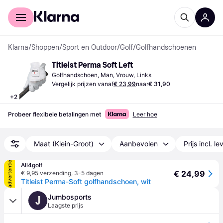
Voor shoppers
Voor bedrijven
Klarna
/
Shoppen
/
Sport en Outdoor
/
Golf
/
Golfhandschoenen
Titleist Perma Soft Left
Golfhandschoen, Man, Vrouw, Links
Vergelijk prijzen vanaf
€ 23,99
naar
€ 31,90
+
2
Probeer flexibele betalingen met
Leer hoe
Maat (Klein-Groot)
Aanbevolen
Prijs incl. l
advertentie
All4golf
€ 24,99
€ 9,95 verzending
,
3-5 dagen
Titleist Perma-Soft golfhandschoen, wit
Jumbosports
J
Laagste prijs