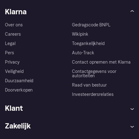
Klarna
Over ons
Gedragscode BNPL
Careers
Wikipink
Legal
Toegankelijkheid
Pers
Auto-Track
Privacy
Contact opnemen met Klarna
Veiligheid
Contactgegevens voor
autoriteiten
Duurzaamheid
Raad van bestuur
Doorverkopen
Investeerdersrelaties
Klant
Hulp
Klachten
Zakelijk
Login
Onze belofte