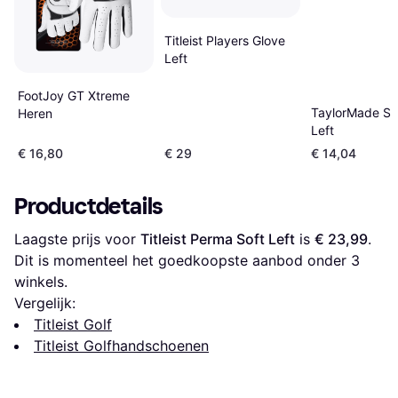
Titleist Players Glove
Left
FootJoy GT Xtreme
TaylorMade St
Heren
Left
€ 16,80
€ 29
€ 14,04
Productdetails
Laagste prijs voor 
Titleist Perma Soft Left
 is 
€ 23,99
. 
Dit is momenteel het goedkoopste aanbod onder 
3
winkels.
Vergelijk:
Titleist Golf
Titleist Golfhandschoenen