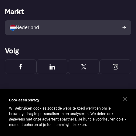
Webwinkelsupport
Developers
De Klarna app
Privacyinstellingen
Zakelijke login
Operationele status
Markt
Winkeloverzicht
Je herroepingsrecht
Verkoop met Klarna
Platformen en partners
Kopersbescherming voor
consumenten
Nederland
Volg
Cookies en privacy
Wij gebruiken cookies zodat de website goed werkt en om je
browsegedrag te personaliseren en analyseren. We delen ook
gegevens met onze advertentiepartners. Je kunt je voorkeuren op elk
moment beheren of je toestemming intrekken.