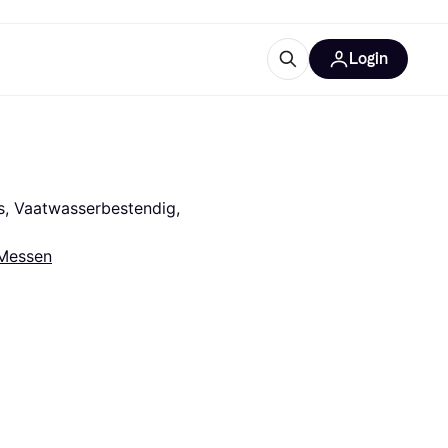
Login
trustingen
IM
, Vaatwasserbestendig, 
Messen
gorieën