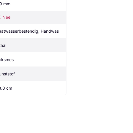
.9 mm
Nee
aatwasserbestendig, Handwas
taal
oksmes
unststof
8.0 cm