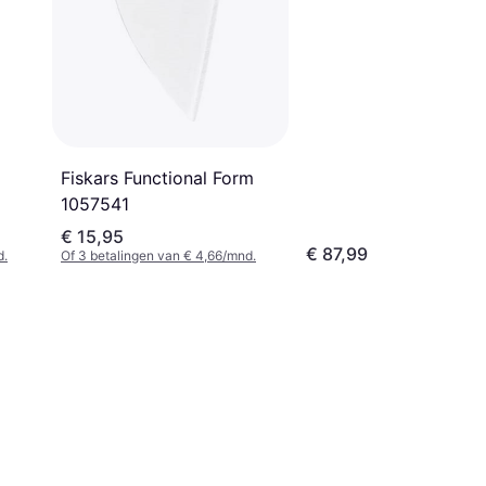
Fiskars Functional Form
1057541
€ 15,95
€ 87,99
d.
Of 3 betalingen van € 4,66/mnd.