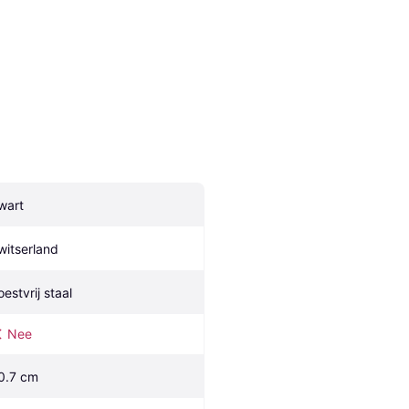
wart
witserland
oestvrij staal
Nee
0.7 cm