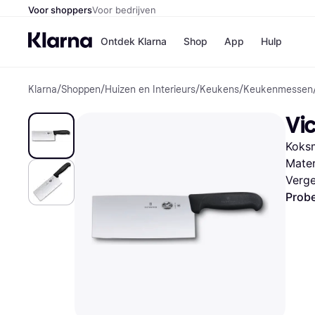
Voor shoppers
Voor bedrijven
Ontdek Klarna
Shop
App
Hulp
Klarna
/
Shoppen
/
Huizen en Interieurs
/
Keukens
/
Keukenmessen
Winkels
Media
B
Vi
Bol
B
Booki
B
Koksm
H&M
B
Kruidv
Mater
Verge
Probe
Winkelove