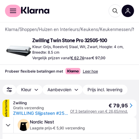
Voor shoppers
Voor bedrijven
Klarna
/
Shoppen
/
Huizen en Interieurs
/
Keukens
/
Keukenmessen
/
Messenslijpers
Zwilling Twin Stone Pro 32505-100
Kleur: Grijs, Roestvrij Staal, Wit, Zwart, Hoogte: 4 cm, 
Breedte: 8.5 cm
Vergelijk prijzen vanaf
€ 62,74
naar
€ 97,00
Probeer flexibele betalingen met
Leer hoe
Kleur
Aanbevolen
Prijs incl. levering
advertentie
Zwilling
€ 79,95
Gratis verzending
Of 3 betalingen van € 26,65/mnd.
ZWILLING Slijpsteen #250/1000 - - ZWILLING
Nordic Nest
·
Laagste prijs
€ 5,90 verzending