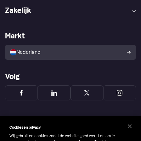
Hulp
Klachten
Zakelijk
Login
Onze belofte
Webwinkelsupport
Developers
De Klarna app
Privacyinstellingen
Zakelijke login
Operationele status
Markt
Winkeloverzicht
Je herroepingsrecht
Verkoop met Klarna
Platformen en partners
Kopersbescherming voor
consumenten
Nederland
Volg
Cookies en privacy
Wij gebruiken cookies zodat de website goed werkt en om je