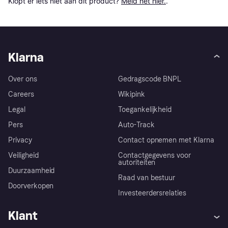
Klopt er iets niet aan dit product? 
Meld het hier.
.
Klarna
Over ons
Gedragscode BNPL
Careers
Wikipink
Legal
Toegankelijkheid
Pers
Auto-Track
Privacy
Contact opnemen met Klarna
Veiligheid
Contactgegevens voor
autoriteiten
Duurzaamheid
Raad van bestuur
Doorverkopen
Investeerdersrelaties
Klant