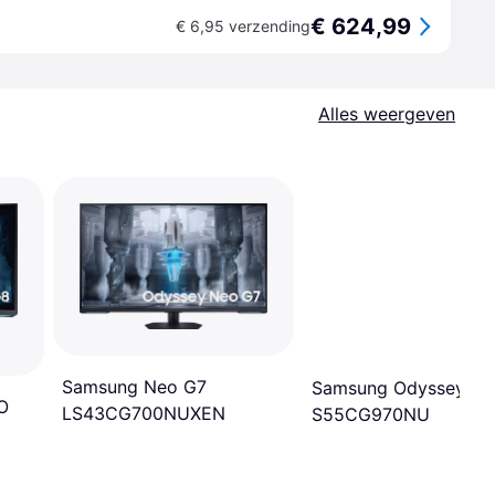
€ 624,99
€ 6,95 verzending
Alles weergeven
Samsung Neo G7
Samsung Odyssey Ar
O
LS43CG700NUXEN
S55CG970NU