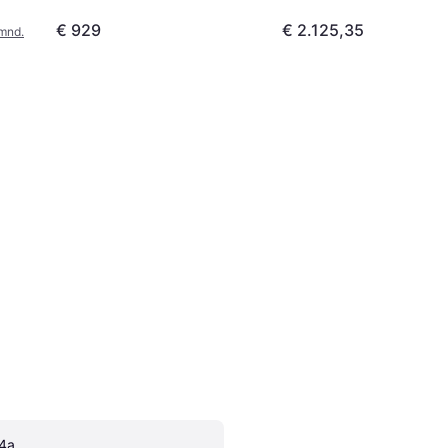
€ 929
€ 2.125,35
/mnd.
.4a