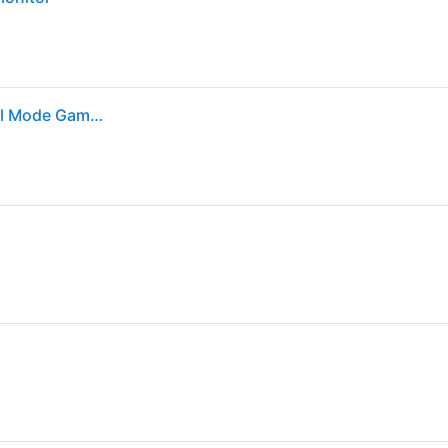
MSI MAG 321CUPDF 32 Ultra HD 160Hz Curved Dual Mode Gaming monitor