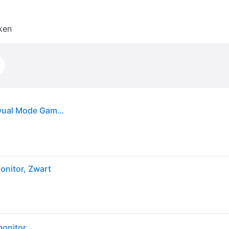
ken
MSI MAG 321CUPDF 32 Ultra HD 160Hz Curved Dual Mode Gaming monitor
onitor, Zwart
onitor