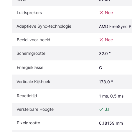
Luidsprekers
Nee
Adaptieve Sync-technologie
AMD FreeSync P
Beeld-voor-beeld
Nee
Schermgrootte
32.0 "
Energieklasse
G
Verticale Kijkhoek
178.0 °
Reactietijd
1 ms, 0,5 ms
Verstelbare Hoogte
Ja
Pixelgrootte
0.18159 mm