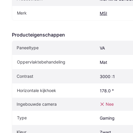
Merk
MSI
Producteigenschappen
Paneeltype
VA
Oppervlaktebehandeling
Mat
Contrast
3000 :1
Horizontale kijkhoek
178.0 °
Ingebouwde camera
Nee
Type
Gaming
Kleur
Zwart