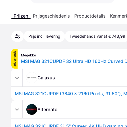
Prijzen
Prijsgeschiedenis
Productdetails
Kenmer
Prijs incl. levering
Tweedehands vanaf
€ 743,99
advertentie
Megekko
Galaxus
MSI MAG 321CUPDF (3840 x 2160 Pixels, 31.50"), M
Alternate
MSI MAG 321CUPDF 31.5'' Curved 4K UHD gaming m