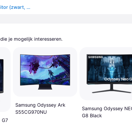
MSI mag 321cupdf 31.5" 4k uhd curved gaming monitor (zwart, 2x hdmi, displayport, usb-c, 160 hz / 320 hz)
ie je mogelijk interesseren.
Samsung Odyssey Ark
Samsung Odyssey NE
S55CG970NU
G8 Black
 G7