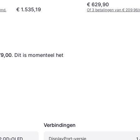
€ 629,90
€ 1.535,19
mnd.
Of 3 betalingen van € 209,96
79,00
. Dit is momenteel het 
Verbindingen
DisplayPort-versie
P QD-OLED
1