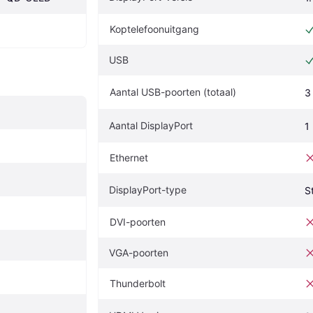
Koptelefoonuitgang
USB
Aantal USB-poorten (totaal)
3
Aantal DisplayPort
1
Ethernet
DisplayPort-type
S
DVI-poorten
VGA-poorten
Thunderbolt