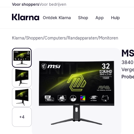
Voor shoppers
Voor bedrijven
Ontdek Klarna
Shop
App
Hulp
Klarna
/
Shoppen
/
Computers
/
Randapparaten
/
Monitoren
Winkels
Media
B
MS
Bol
B
Booki
B
3840
H&M
B
Kruidv
Verge
Probe
Winkelove
+4