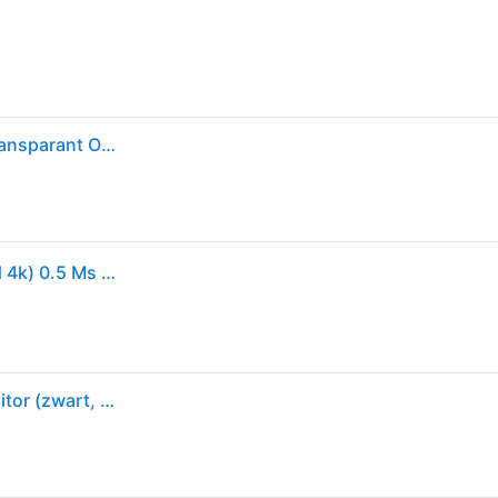
Msi Mag 321cupdf 32´´ 4k Va Lcd 160hz Monitor Transparant One Size / EU Plug 220V
MSI Mag 321cupdf - 31.5 Inch 3840 X 2160 (ultra Hd 4k) 0.5 Ms 160 Hz
MSI mag 321cupdf 31.5" 4k uhd curved gaming monitor (zwart, 2x hdmi, displayport, usb-c, 160 hz / 320 hz)