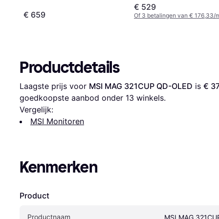
€ 529
€ 659
Of 3 betalingen van € 176,33/
Productdetails
Laagste prijs voor 
MSI MAG 321CUP QD-OLED
 is 
€ 3
goedkoopste aanbod onder 
13
 winkels.
Vergelijk:
MSI Monitoren
Kenmerken
Product
Productnaam
MSI MAG 321CU