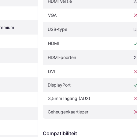
HDMI Versie
2.
VGA
remium
USB-type
U
HDMI
HDMI-poorten
2
DVI
DisplayPort
3,5mm Ingang (AUX)
Geheugenkaartlezer
Compatibiliteit