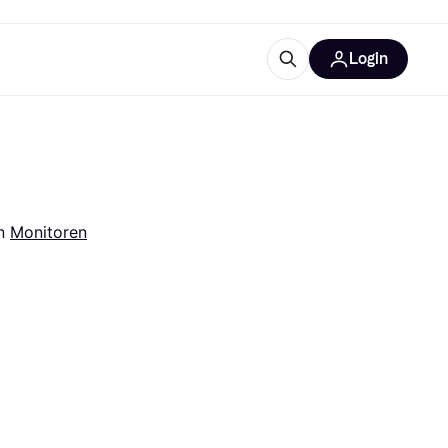
Login
trustingen
IM
n 
Monitoren
gorieën