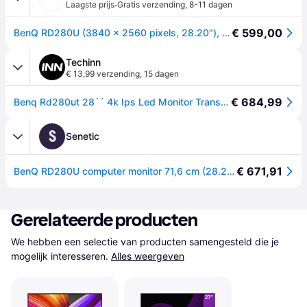
·
Laagste prijs
Gratis verzending
,
8-11 dagen
€ 599,00
BenQ RD280U (3840 x 2560 pixels, 28.20"), Monitor, Zwart, Grijs
Techinn
€ 13,99 verzending
,
15 dagen
€ 684,99
Benq Rd280ut 28´´ 4k Ips Led Monitor Transparant
S
Senetic
€ 671,91
BenQ RD280U computer monitor 71,6 cm (28.2") 3840 x 2560 9H.LM1LJ.TBE
Gerelateerde producten
We hebben een selectie van producten samengesteld die je 
mogelijk interesseren.
Alles weergeven