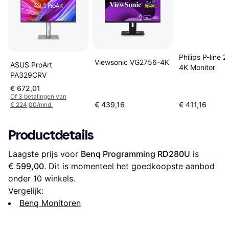
Philips P-line 
Viewsonic VG2756-4K
ASUS ProArt
4K Monitor
PA329CRV
€ 672,01
Of 3 betalingen van
€ 439,16
€ 411,16
€ 224,00/mnd.
Productdetails
Laagste prijs voor 
Benq Programming RD280U
 is 
€ 599,00
. Dit is momenteel het goedkoopste aanbod 
onder 
10
 winkels.
Vergelijk:
Benq Monitoren