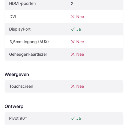
HDMI-poorten
2
DVI
Nee
DisplayPort
Ja
3,5mm Ingang (AUX)
Nee
Geheugenkaartlezer
Nee
Weergeven
Touchscreen
Nee
Ontwerp
Pivot‎ 90°‎
Ja