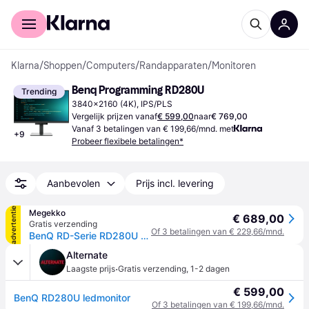
Voor shoppers
Voor bedrijven
Klarna
/
Shoppen
/
Computers
/
Randapparaten
/
Monitoren
Benq Programming RD280U
Trending
3840x2160 (4K), IPS/PLS
Vergelijk prijzen vanaf
€ 599,00
naar
€ 769,00
Vanaf 3 betalingen van € 199,66/mnd. met
+
9
Probeer flexibele betalingen*
Aanbevolen
Prijs incl. levering
advertentie
Megekko
€ 689,00
Gratis verzending
Of 3 betalingen van € 229,66/mnd.
BenQ RD-Serie RD280U 28 3840 x 2560 Pixels USB-C 90W IPS Monitor
Alternate
·
Laagste prijs
Gratis verzending
,
1-2 dagen
€ 599,00
BenQ RD280U ledmonitor
Of 3 betalingen van € 199,66/mnd.