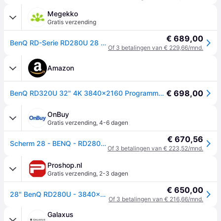
Megekko
Gratis verzending
€ 689,00
BenQ RD-Serie RD280U 28 3840 x 2560 Pixels USB-C 90W IPS Monitor
Of 3 betalingen van € 229,66/mnd.
Amazon
€ 698,00
BenQ RD320U 32" 4K 3840x2160 Programmeermonitor met 2000:1 contrastratio, Nano Matte Panel, Coding-modi, MoonHalo-achtergrondverlichting, Nachtmodusbescherming, Ergonomisch Design, Eye-Care
OnBuy
Gratis verzending
,
4-6 dagen
€ 670,56
Scherm 28 - BENQ - RD280U - 4K+ - Zwart - Geavanceerde weergavetechnologie
Of 3 betalingen van € 223,52/mnd.
Proshop.nl
Gratis verzending
,
2-3 dagen
€ 650,00
28" BenQ RD280U - 3840x2560 - 60Hz - IPS
Of 3 betalingen van € 216,66/mnd.
Galaxus