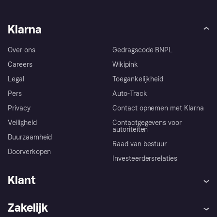
Klarna
Over ons
Gedragscode BNPL
Careers
Wikipink
Legal
Toegankelijkheid
Pers
Auto-Track
Privacy
Contact opnemen met Klarna
Veiligheid
Contactgegevens voor
autoriteiten
Duurzaamheid
Raad van bestuur
Doorverkopen
Investeerdersrelaties
Klant
Hulp
Klachten
Zakelijk
Login
Onze belofte