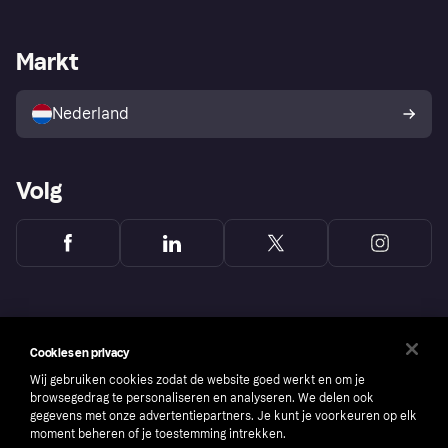
Webwinkelsupport
Developers
De Klarna app
Privacyinstellingen
Zakelijke login
Operationele status
Markt
Winkeloverzicht
Je herroepingsrecht
Verkoop met Klarna
Platformen en partners
Kopersbescherming voor
consumenten
Nederland
Volg
Cookies en privacy
Wij gebruiken cookies zodat de website goed werkt en om je
browsegedrag te personaliseren en analyseren. We delen ook
gegevens met onze advertentiepartners. Je kunt je voorkeuren op elk
moment beheren of je toestemming intrekken.