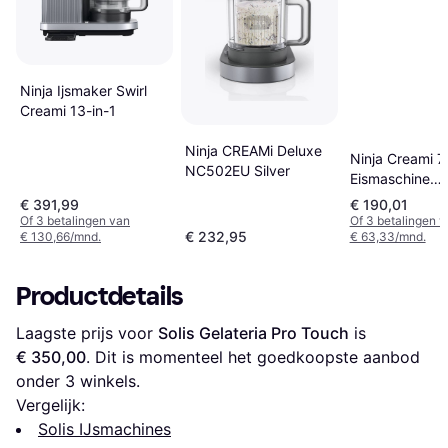
Ninja Ijsmaker Swirl
Creami 13-in-1
Ninja CREAMi Deluxe
Ninja Creami 7
NC502EU Silver
Eismaschine
NC302EU
€ 391,99
€ 190,01
Of 3 betalingen van
Of 3 betalingen 
€ 232,95
€ 130,66/mnd.
€ 63,33/mnd.
Productdetails
Laagste prijs voor 
Solis Gelateria Pro Touch
 is 
€ 350,00
. Dit is momenteel het goedkoopste aanbod 
onder 
3
 winkels.
Vergelijk:
Solis IJsmachines