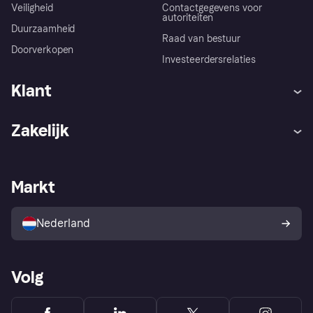
Veiligheid
Contactgegevens voor
autoriteiten
Duurzaamheid
Raad van bestuur
Doorverkopen
Investeerdersrelaties
Klant
Hulp
Klachten
Zakelijk
Login
Onze belofte
Webwinkelsupport
Developers
De Klarna app
Privacyinstellingen
Zakelijke login
Operationele status
Markt
Winkeloverzicht
Je herroepingsrecht
Verkoop met Klarna
Platformen en partners
Kopersbescherming voor
consumenten
Nederland
Volg