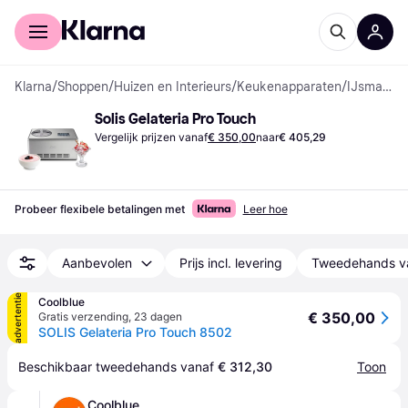
Voor shoppers
Voor bedrijven
Klarna
/
Shoppen
/
Huizen en Interieurs
/
Keukenapparaten
/
IJsmachines
Solis Gelateria Pro Touch
Vergelijk prijzen vanaf
€ 350,00
naar
€ 405,29
Probeer flexibele betalingen met
Leer hoe
Aanbevolen
Prijs incl. levering
Tweedehands v
advertentie
Coolblue
€ 350,00
Gratis verzending
,
23 dagen
SOLIS Gelateria Pro Touch 8502
Beschikbaar tweedehands vanaf 
€ 312,30
Toon
Coolblue