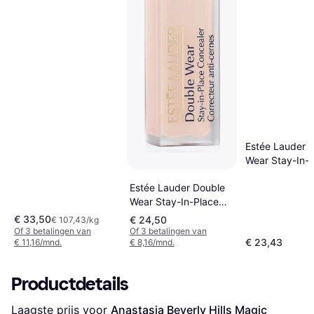
Estée Lauder 
Wear Stay-In-
Concealer 3N 
Estée Lauder Double
Medium - Licht
Wear Stay-In-Place
Concealer Matte
€ 33,50
€ 24,50
€ 107,43/kg
Of 3 betalingen van
Of 3 betalingen van
€ 23,43
€ 11,16/mnd.
€ 8,16/mnd.
Productdetails
Laagste prijs voor 
Anastasia Beverly Hills Magic 