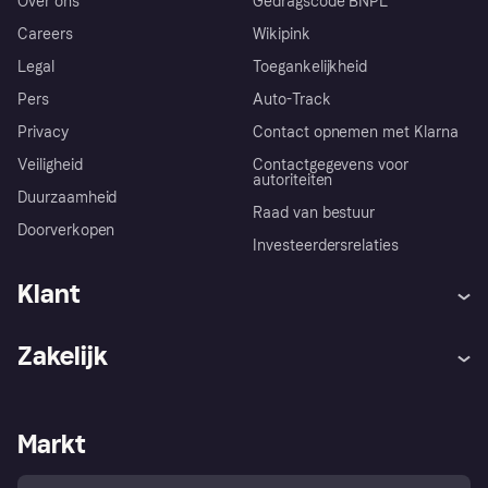
Over ons
Gedragscode BNPL
Careers
Wikipink
Legal
Toegankelijkheid
Pers
Auto-Track
Privacy
Contact opnemen met Klarna
Veiligheid
Contactgegevens voor
autoriteiten
Duurzaamheid
Raad van bestuur
Doorverkopen
Investeerdersrelaties
Klant
Hulp
Klachten
Zakelijk
Login
Onze belofte
Webwinkelsupport
Developers
De Klarna app
Privacyinstellingen
Zakelijke login
Operationele status
Markt
Winkeloverzicht
Je herroepingsrecht
Verkoop met Klarna
Platformen en partners
Kopersbescherming voor
consumenten