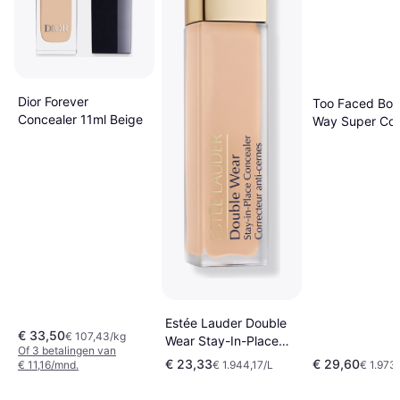
Dior Forever
Too Faced Bor
Concealer 11ml Beige
Way Super Co
Multi-Use Conc
Langaanhoude
Consealer voor
Volledige Dekk
Honey 13,5 ml
Estée Lauder Double
€ 33,50
€ 107,43/kg
Wear Stay-In-Place
Of 3 betalingen van
Concealer 24-Hour
€ 23,33
€ 29,60
€ 11,16/mnd.
€ 1.944,17/L
€ 1.973
12ml - Beige