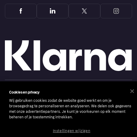
Copyright © 2005-2026 Klarna Bank AB (publ). Headquarters: Stockholm, Sweden. All
Cookies en privacy
rights reserved. Klarna Bank AB (publ). Sveavägen 46, 111 34 Stockholm. Organization
number: 556737-0431
Wij gebruiken cookies zodat de website goed werkt en om je
Cookies
Klarna.com
browsegedrag te personaliseren en analyseren. We delen ook gegevens
met onze advertentiepartners. Je kunt je voorkeuren op elk moment
beheren of je toestemming intrekken.
Instellingen wijzigen