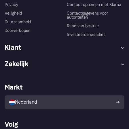
Privacy
Contact opnemen met Klarna
Veiligheid
Contactgegevens voor
autoriteiten
Duurzaamheid
Raad van bestuur
Doorverkopen
Investeerdersrelaties
Klant
Hulp
Klachten
Zakelijk
Login
Onze belofte
Webwinkelsupport
Developers
De Klarna app
Privacyinstellingen
Zakelijke login
Operationele status
Markt
Winkeloverzicht
Je herroepingsrecht
Verkoop met Klarna
Platformen en partners
Kopersbescherming voor
consumenten
Nederland
Volg