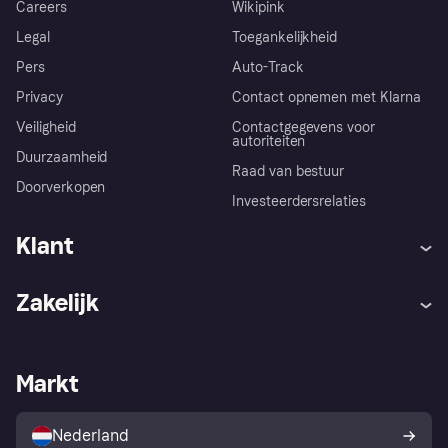
Careers
Wikipink
Legal
Toegankelijkheid
Pers
Auto-Track
Privacy
Contact opnemen met Klarna
Veiligheid
Contactgegevens voor
autoriteiten
Duurzaamheid
Raad van bestuur
Doorverkopen
Investeerdersrelaties
Klant
Hulp
Klachten
Zakelijk
Login
Onze belofte
Webwinkelsupport
Developers
De Klarna app
Privacyinstellingen
Zakelijke login
Operationele status
Markt
Winkeloverzicht
Je herroepingsrecht
Verkoop met Klarna
Platformen en partners
Kopersbescherming voor
consumenten
Nederland