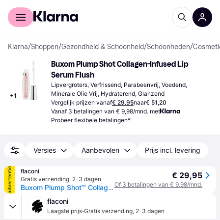
Voor shoppers
Voor bedrijven
Klarna
/
Shoppen
/
Gezondheid & Schoonheid
/
Schoonheden
/
Cosmeti
Buxom Plump Shot Collagen-Infused Lip 
Serum Flush
Lipvergroters, Verfrissend, Parabeenvrij, Voedend, 
Minerale Olie Vrij, Hydraterend, Glanzend
+
1
Vergelijk prijzen vanaf
€ 29,95
naar
€ 51,20
Vanaf 3 betalingen van € 9,98/mnd. met
Probeer flexibele betalingen*
Versies
Aanbevolen
Prijs incl. levering
advertentie
flaconi
€ 29,95
Gratis verzending
,
2-3 dagen
Of 3 betalingen van € 9,98/mnd.
Buxom Plump Shot™ Collagen-Infused Lip Serum Lipgloss - Roze
flaconi
·
Laagste prijs
Gratis verzending
,
2-3 dagen