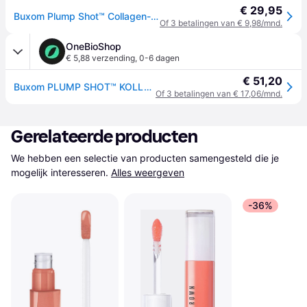
€ 29,95
Buxom Plump Shot™ Collagen-Infused Lip Serum Lipgloss - Roze
Of 3 betalingen van € 9,98/mnd.
OneBioShop
€ 5,88 verzending
,
0-6 dagen
€ 51,20
Buxom PLUMP SHOT™ KOLLAGEN-INFUSERET kollagenforstærkende lipgloss serum Flush 4ml
Of 3 betalingen van € 17,06/mnd.
Gerelateerde producten
We hebben een selectie van producten samengesteld die je 
mogelijk interesseren.
Alles weergeven
-36%