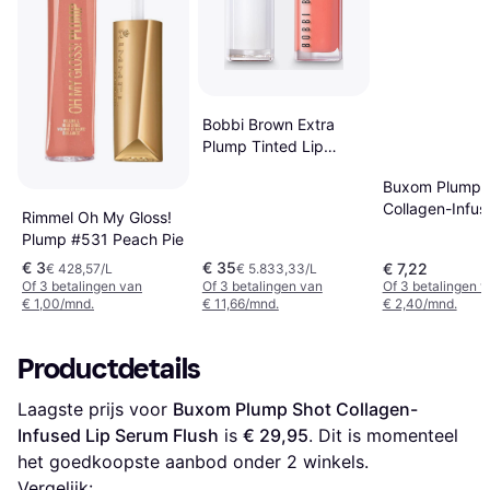
Bobbi Brown Extra
Plump Tinted Lip
Serum Bare Peach
Buxom Plump 
Collagen-Infus
Rimmel Oh My Gloss!
Serum Lipgloss
Plump #531 Peach Pie
Lichtbruin
€ 3
€ 35
€ 7,22
€ 428,57/L
€ 5.833,33/L
Of 3 betalingen van
Of 3 betalingen van
Of 3 betalingen 
€ 1,00/mnd.
€ 11,66/mnd.
€ 2,40/mnd.
Productdetails
Laagste prijs voor 
Buxom Plump Shot Collagen-
Infused Lip Serum Flush
 is 
€ 29,95
. Dit is momenteel 
het goedkoopste aanbod onder 
2
 winkels.
Vergelijk: