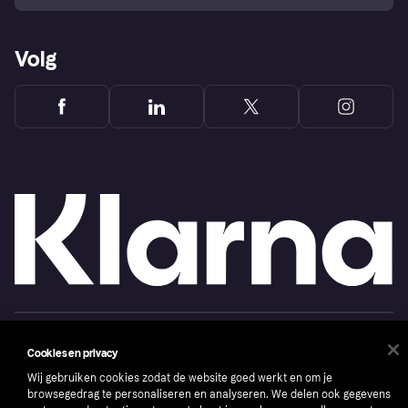
Volg
Copyright © 2005-2026 Klarna Bank AB (publ). Headquarters: Stockholm, Sweden. All
rights reserved. Klarna Bank AB (publ). Sveavägen 46, 111 34 Stockholm. Organization
Cookies en privacy
number: 556737-0431
Wij gebruiken cookies zodat de website goed werkt en om je
Cookies
Klarna.com
browsegedrag te personaliseren en analyseren. We delen ook gegevens