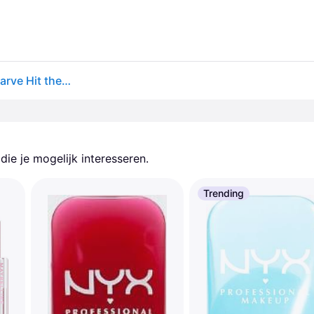
Buxom FULL-ON™ fyldig flydende læbestift lys mat farve Hit the Beach 4,2 ml
ie je mogelijk interesseren.
Trending