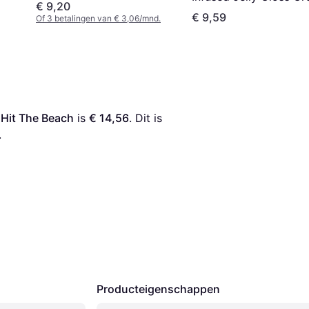
€ 9,20
- Blauw
€ 9,59
Of 3 betalingen van € 3,06/mnd.
 Hit The Beach
 is 
€ 14,56
. Dit is 
.
Producteigenschappen