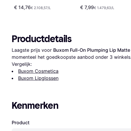
€ 14,76
€ 7,99
€ 2.108,57/L
€ 1.479,63/L
Productdetails
Laagste prijs voor 
Buxom Full-On Plumping Lip Matte
momenteel het goedkoopste aanbod onder 
3
 winkels
Vergelijk:
Buxom Cosmetica
Buxom Lipglossen
Kenmerken
Product