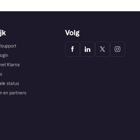
jk
Volg
lsupport
login
et Klarna
s
ele status
n en partners