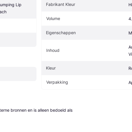
Fabrikant Kleur
umping Lip 
H
each
Volume
4
Eigenschappen
M
A
Inhoud
V
Kleur
R
Verpakking
A
erne bronnen en is alleen bedoeld als 