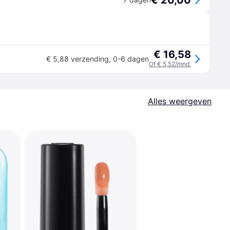
€ 20,00
€ 16,58
€ 5,88 verzending
,
0-6 dagen
Of € 5,52/mnd.
Alles weergeven