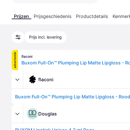
Prijzen
Prijsgeschiedenis
Productdetails
Kenmer
Prijs incl. levering
advertentie
flaconi
Buxom Full-On™ Plumping Lip Matte Lipgloss - R
flaconi
Buxom Full-On™ Plumping Lip Matte Lipgloss - Roo
Douglas