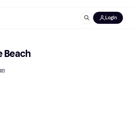
Login
trustingen
IM
he Beach
en
gorieën