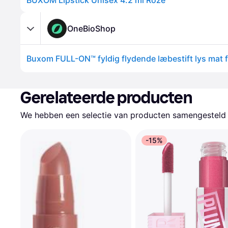
BUXOM Lipstick Unisex 4.2 ml Roze
OneBioShop
Gerelateerde producten
We hebben een selectie van producten samengesteld d
-15%