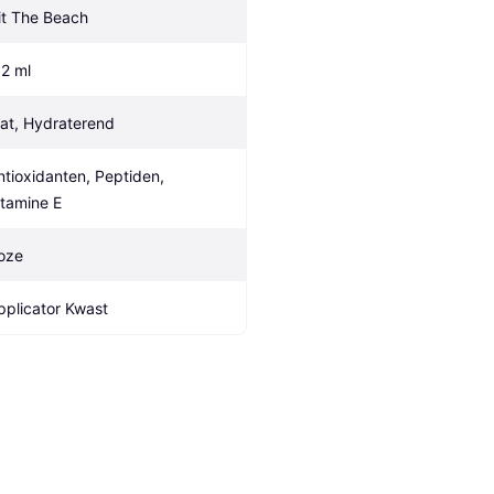
it The Beach
.2 ml
at, Hydraterend
ntioxidanten, Peptiden, 
itamine E
oze
pplicator Kwast