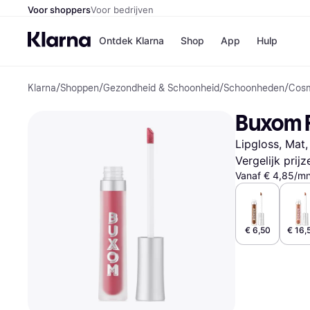
Voor shoppers
Voor bedrijven
Ontdek Klarna
Shop
App
Hulp
Klarna
/
Shoppen
/
Gezondheid & Schoonheid
/
Schoonheden
/
Cosm
Winkels
Media
B
Buxom F
Bol
B
Booki
B
Lipgloss, Mat
H&M
B
Kruidv
Vergelijk prij
Vanaf € 4,85/m
Winkelove
€ 6,50
€ 16,