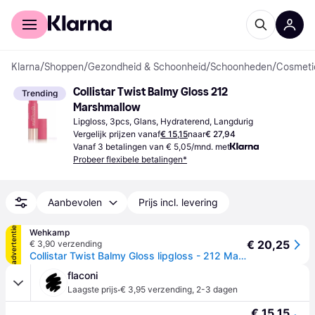
Voor shoppers
Voor bedrijven
Klarna
/
Shoppen
/
Gezondheid & Schoonheid
/
Schoonheden
/
Cosmeti
Collistar Twist Balmy Gloss 212 
Trending
Marshmallow
Lipgloss, 3pcs, Glans, Hydraterend, Langdurig
Vergelijk prijzen vanaf
€ 15,15
naar
€ 27,94
Vanaf 3 betalingen van € 5,05/mnd. met
Probeer flexibele betalingen*
Aanbevolen
Prijs incl. levering
advertentie
Wehkamp
€ 20,25
€ 3,90 verzending
Collistar Twist Balmy Gloss lipgloss - 212 Marshmallow
flaconi
·
Laagste prijs
€ 3,95 verzending
,
2-3 dagen
€ 15,15