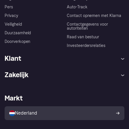
Pers
Auto-Track
Privacy
Contact opnemen met Klarna
Veiligheid
Contactgegevens voor
autoriteiten
Duurzaamheid
Raad van bestuur
Doorverkopen
Investeerdersrelaties
Klant
Hulp
Klachten
Zakelijk
Login
Onze belofte
Webwinkelsupport
Developers
De Klarna app
Privacyinstellingen
Zakelijke login
Operationele status
Markt
Winkeloverzicht
Je herroepingsrecht
Verkoop met Klarna
Platformen en partners
Kopersbescherming voor
consumenten
Nederland