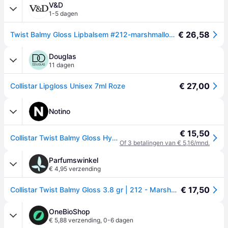
V&D
1-5 dagen
€ 26,58
Twist Balmy Gloss Lipbalsem #212-marshmallow 2,8 gr - One Size
Douglas
11 dagen
€ 27,00
Collistar Lipgloss Unisex 7ml Roze
Notino
€ 15,50
Collistar Twist Balmy Gloss Hydraterende Lippenbalsem Tint 212 Marshmallow 2.8 g
Of 3 betalingen van € 5,16/mnd.
Parfumswinkel
€ 4,95 verzending
€ 17,50
Collistar Twist Balmy Gloss 3.8 gr | 212 - Marshmallow | - Beige
OneBioShop
€ 5,88 verzending
,
0-6 dagen