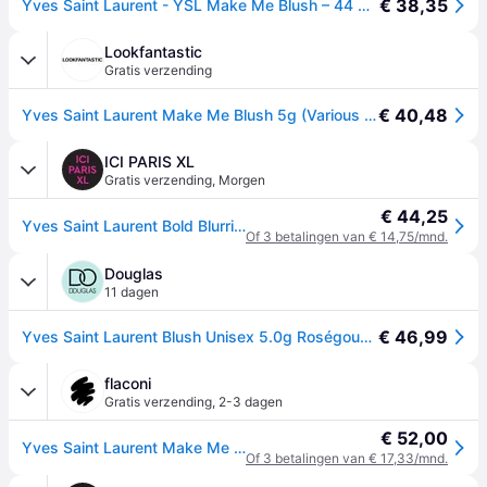
€ 38,35
Yves Saint Laurent - YSL Make Me Blush – 44 Nude Lavalliere
Lookfantastic
Gratis verzending
€ 40,48
Yves Saint Laurent Make Me Blush 5g (Various Shades) - Nude Lavallière 44
ICI PARIS XL
Gratis verzending
,
Morgen
€ 44,25
Yves Saint Laurent Bold Blurring Blush Yves Saint Laurent - Make Me Blush Bold Blurring Blush 44 - Nude Lavalliere
Of 3 betalingen van € 14,75/mnd.
Douglas
11 dagen
€ 46,99
Yves Saint Laurent Blush Unisex 5.0g Roségoud - Rosé goud
flaconi
Gratis verzending
,
2-3 dagen
€ 52,00
Yves Saint Laurent Make Me Blush Bold Blurring Blush Blush - Lichtbruin
Of 3 betalingen van € 17,33/mnd.