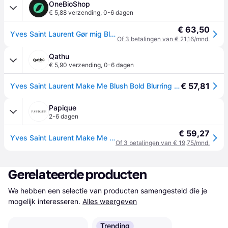
OneBioShop
€ 5,88 verzending
,
0-6 dagen
€ 63,50
Yves Saint Laurent Gør mig Blush Fed sløring Blush 44 - Nøgen Lavalliere
Of 3 betalingen van € 21,16/mnd.
Qathu
€ 5,90 verzending
,
0-6 dagen
€ 57,81
Yves Saint Laurent Make Me Blush Bold Blurring 44 Nude Lavalliere
Papique
2-6 dagen
€ 59,27
Yves Saint Laurent Make Me Blush Bold Blurring Blush 44 - Nude Lavalliere
Of 3 betalingen van € 19,75/mnd.
Gerelateerde producten
We hebben een selectie van producten samengesteld die je 
mogelijk interesseren.
Alles weergeven
Trending