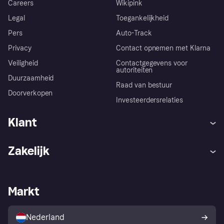
Careers
Wikipink
Legal
Toegankelijkheid
Pers
Auto-Track
Privacy
Contact opnemen met Klarna
Veiligheid
Contactgegevens voor
autoriteiten
Duurzaamheid
Raad van bestuur
Doorverkopen
Investeerdersrelaties
Klant
Hulp
Klachten
Zakelijk
Login
Onze belofte
Webwinkelsupport
Developers
De Klarna app
Privacyinstellingen
Zakelijke login
Operationele status
Markt
Winkeloverzicht
Je herroepingsrecht
Verkoop met Klarna
Platformen en partners
Kopersbescherming voor
consumenten
Nederland