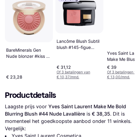
Lancôme Blush Subtil
blush #145-figue
BareMinerals Gen
Yves Saint Lau
espiegle
Nude blonzer #kiss of
Make Me Blush
pink
Blurring Blush
€ 31,12
€ 39
Of 3 betalingen van
Of 3 betalingen 
€ 23,28
€ 10,37/mnd.
€ 13,00/mnd.
Productdetails
Laagste prijs voor 
Yves Saint Laurent Make Me Bold 
Blurring Blush #44 Nude Lavallière
 is 
€ 38,35
. Dit is 
momenteel het goedkoopste aanbod onder 
11
 winkels.
Vergelijk:
Yves Saint Laurent Cosmetica