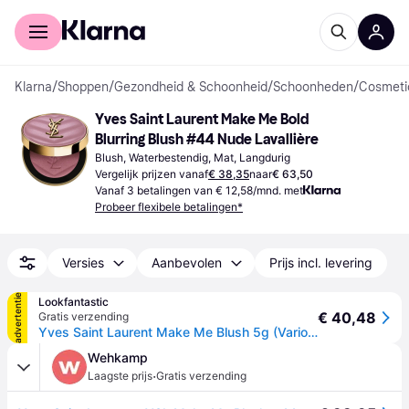
Voor shoppers
Voor bedrijven
Klarna
/
Shoppen
/
Gezondheid & Schoonheid
/
Schoonheden
/
Cosmeti
Yves Saint Laurent Make Me Bold 
Blurring Blush #44 Nude Lavallière
Blush, Waterbestendig, Mat, Langdurig
Vergelijk prijzen vanaf
€ 38,35
naar
€ 63,50
Vanaf 3 betalingen van € 12,58/mnd. met
Probeer flexibele betalingen*
Versies
Aanbevolen
Prijs incl. levering
advertentie
Lookfantastic
€ 40,48
Gratis verzending
Yves Saint Laurent Make Me Blush 5g (Various Shades) - Nude Lavallière 44
Wehkamp
·
Laagste prijs
Gratis verzending