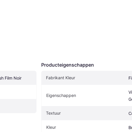
Producteigenschappen
Fabrikant Kleur
h Film Noir
F
V
Eigenschappen
G
Textuur
C
Kleur
B