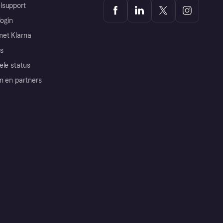
lsupport
login
et Klarna
s
ele status
n en partners