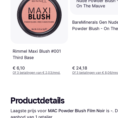
BareMinerals Gen Nud
Powder Blush - On The
Mauve
Rimmel Maxi Blush #001
Third Base
€ 6,10
€ 24,18
Of 3 betalingen van € 2,03/mnd.
Of 3 betalingen van € 8,06/mn
Productdetails
Laagste prijs voor 
MAC Powder Blush Film Noir
 is 
-
. 
aanbod van 1 retailer.