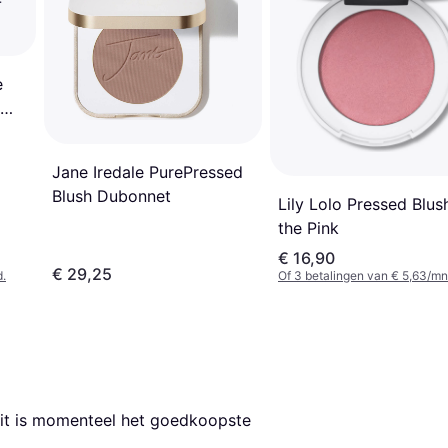
e
Jane Iredale PurePressed
Blush Dubonnet
Lily Lolo Pressed Blush
the Pink
€ 16,90
€ 29,25
d.
Of 3 betalingen van € 5,63/mn
Dit is momenteel het goedkoopste 