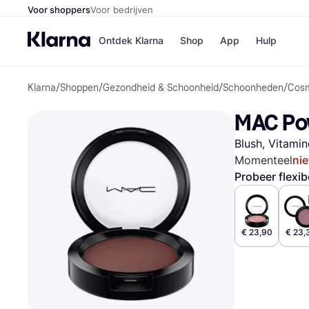
Voor shoppers
Voor bedrijven
Ontdek Klarna
Shop
App
Hulp
Klarna
/
Shoppen
/
Gezondheid & Schoonheid
/
Schoonheden
/
Cosm
Winkels
Media
B
MAC Pow
Bol
B
Booki
B
Blush, Vitami
H&M
B
Kruidv
Momenteel
nie
Probeer flexib
Winkelove
€ 23,90
€ 23,