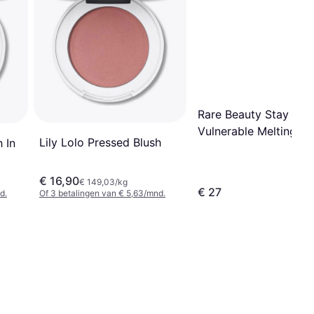
Rare Beauty Stay
Vulnerable Melting Bl
Lily Lolo Pressed Blush
 In
Nearly Apricot
€ 16,90
€ 149,03/kg
€ 27
d.
Of 3 betalingen van € 5,63/mnd.