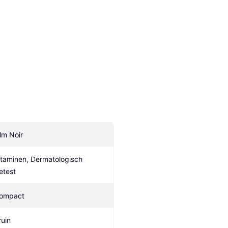
ilm Noir
itaminen, Dermatologisch 
etest
ompact
ruin