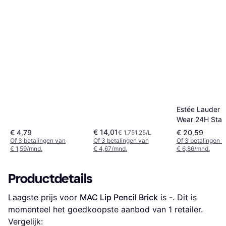
Estée Lauder 
Wear 24H Stay
Place Lip Line
€ 14,01
€ 4,79
€ 20,59
€ 1.751,25/L
Red
Of 3 betalingen van
Of 3 betalingen van
Of 3 betalingen 
€ 1,59/mnd.
€ 4,67/mnd.
€ 6,86/mnd.
Productdetails
Laagste prijs voor 
MAC Lip Pencil Brick
 is 
-
. Dit is 
momenteel het goedkoopste aanbod van 1 retailer.
Vergelijk: