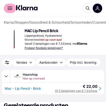
Voor shoppers
Voor bedrijven
Klarna
/
Shoppen
/
Gezondheid & Schoonheid
/
Schoonheden
/
Cosmeti
MAC Lip Pencil Brick
Lippenpotlood, Hydraterend
Momenteel
niet op voorraad
Vanaf 3 betalingen van € 7,33/mnd. met
Probeer flexibele betalingen*
Versies
Aanbevolen
Prijs incl. levering
Haarshop
Niet op voorraad
€ 22,00
Mac - Lip Pencil - Brick
Of 3 betalingen van € 7,33/mnd.
Gerelateerde producten