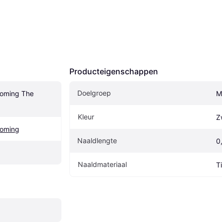
Producteigenschappen
Doelgroep
oming The 
M
Kleur
Z
oming
Naaldlengte
0
Naaldmateriaal
T