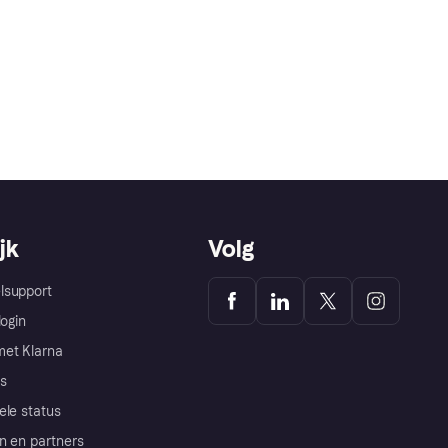
jk
Volg
lsupport
login
et Klarna
s
ele status
n en partners