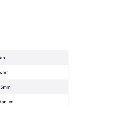
an
wart
,5mm
itanium