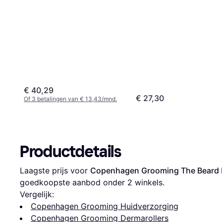
€ 40,29
€ 27,30
Of 3 betalingen van € 13,43/mnd.
Productdetails
Laagste prijs voor 
Copenhagen Grooming The Beard R
goedkoopste aanbod onder 
2
 winkels.
Vergelijk:
Copenhagen Grooming Huidverzorging
Copenhagen Grooming Dermarollers