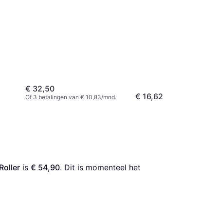
€ 32,50
€ 16,62
Of 3 betalingen van € 10,83/mnd.
oller
 is 
€ 54,90
. Dit is momenteel het 