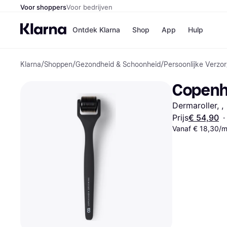
Voor shoppers
Voor bedrijven
Ontdek Klarna
Shop
App
Hulp
Klarna
/
Shoppen
/
Gezondheid & Schoonheid
/
Persoonlijke Verzor
Winkels
Media
B
Copenha
Bol
B
Booki
B
Dermaroller, ,  
H&M
B
Kruidv
Prijs
€ 54,90
·
Vanaf € 18,30/
Winkelove