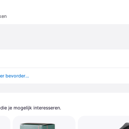
ken
Copenhagen Grooming Beard Roller massageroller ter bevordering van de baardgroei 1 st
ie je mogelijk interesseren.