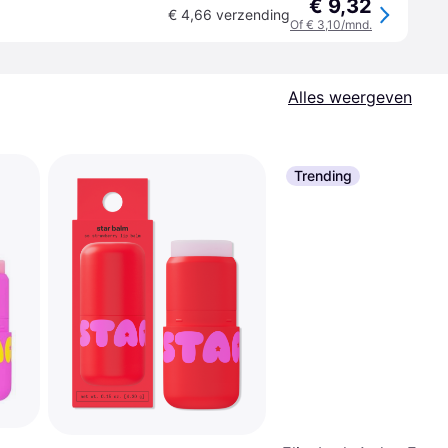
€ 9,32
€ 4,66 verzending
Of € 3,10/mnd.
Alles weergeven
Trending