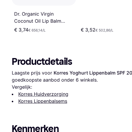
Dr. Organic Virgin
Coconut Oil Lip Balm
SPF15 5.7ml
€ 3,74
€ 3,52
€ 656,14/L
€ 502,86/L
Productdetails
Laagste prijs voor 
Korres Yoghurt Lippenbalm SPF 20
goedkoopste aanbod onder 
6
 winkels.
Vergelijk:
Korres Huidverzorging
Korres Lippenbalsems
Kenmerken