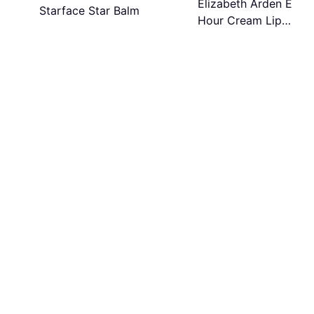
Elizabeth Arden Eight
Starface Star Balm
Hour Cream Lip
Protectant Stick Shee
Tint Sunscreen #05 B
SPF15