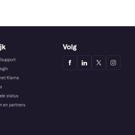
jk
Volg
lsupport
login
et Klarna
s
ele status
n en partners