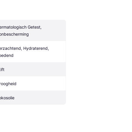
ermatologisch Getest, 
onbescherming
erzachtend, Hydraterend, 
oedend
ift
roogheid
okosolie