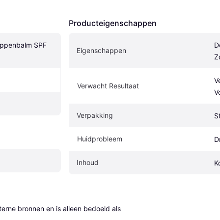
Producteigenschappen
ippenbalm SPF 
D
Eigenschappen
Z
V
Verwacht Resultaat
V
Verpakking
St
Huidprobleem
D
Inhoud
K
erne bronnen en is alleen bedoeld als 