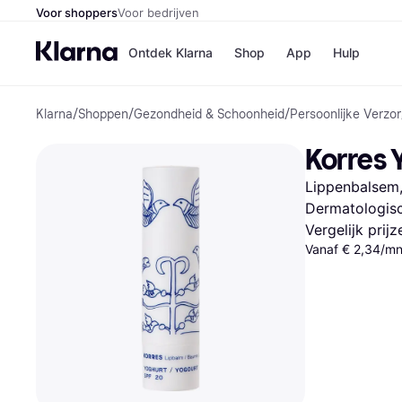
Voor shoppers
Voor bedrijven
Ontdek Klarna
Shop
App
Hulp
Klarna
/
Shoppen
/
Gezondheid & Schoonheid
/
Persoonlijke Verzor
Winkels
MediaMark
B
Korres 
Bol
B
Booking.c
B
Lippenbalsem, 
H&M
B
Kruidvat
Dermatologisc
Vergelijk prij
Vanaf € 2,34/mn
Winkeloverzich