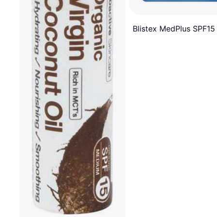
Blistex MedPlus SPF15