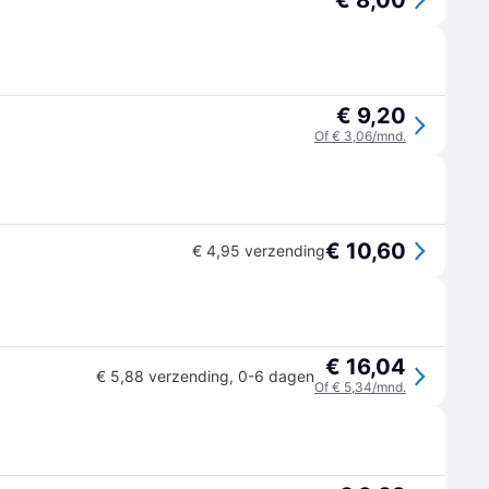
€ 8,00
€ 9,20
Of € 3,06/mnd.
€ 10,60
€ 4,95 verzending
€ 16,04
€ 5,88 verzending
,
0-6 dagen
Of € 5,34/mnd.