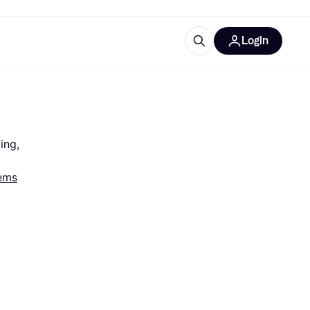
Login
ooruitrustingen
IM
ng, 
ems
categorieën