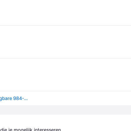
Logitech 984-001863 Ultimate Ears Epicboom Draagbare 984-001863
ie je mogelijk interesseren.