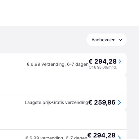
Aanbevolen
€ 294,28
€ 6,99 verzending
,
6-7 dagen
Of € 98,09/mnd.
€ 259,86
·
Laagste prijs
Gratis verzending
€ 294,28
€ 6,99 verzending
,
6-7 dagen