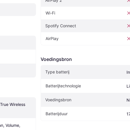
AirPlay 2
Wi-Fi
Spotify Connect
AirPlay
Voedingsbron
Type batterij
I
Batterijtechnologie
L
Voedingsbron
N
True Wireless 
Batterijduur
1
, Volume, 