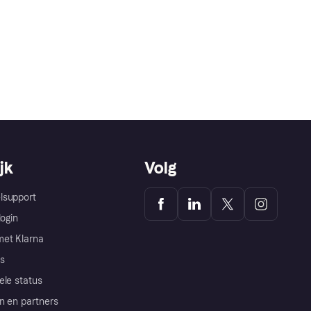
jk
Volg
lsupport
login
et Klarna
s
ele status
n en partners