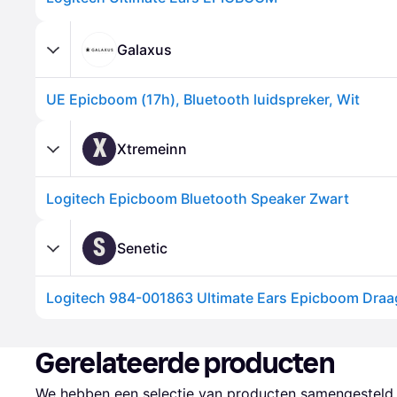
Galaxus
UE Epicboom (17h), Bluetooth luidspreker, Wit
X
Xtremeinn
Logitech Epicboom Bluetooth Speaker Zwart
S
Senetic
Gerelateerde producten
We hebben een selectie van producten samengesteld d