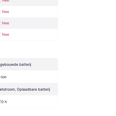
Nee
Nee
Nee
Nee
ngebouwde batterij
i-Ion
etstroom, Oplaadbare batterij
7.0 h