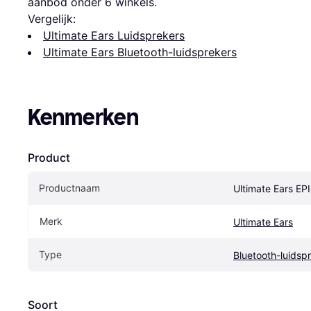
aanbod onder 
6
 winkels.
Vergelijk:
Ultimate Ears Luidsprekers
Ultimate Ears Bluetooth-luidsprekers
Kenmerken
Product
Productnaam
Ultimate Ears E
Merk
Ultimate Ears
Type
Bluetooth-luidsp
Soort