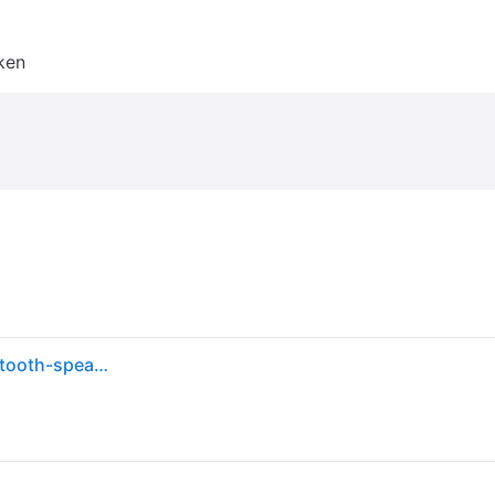
ken
Ultimate Ears EPICBOOM, draagbare,draadloze Bluetooth-speaker, grote bass en meeslepend, 360º-geluid, adaptieve EQ,IP67-waterdicht, blijft drijven, batterij van 17 uur, bereik van 180 ft - Zwart