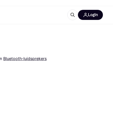
Login
trustingen
IM
in 
Bluetooth-luidsprekers
gorieën