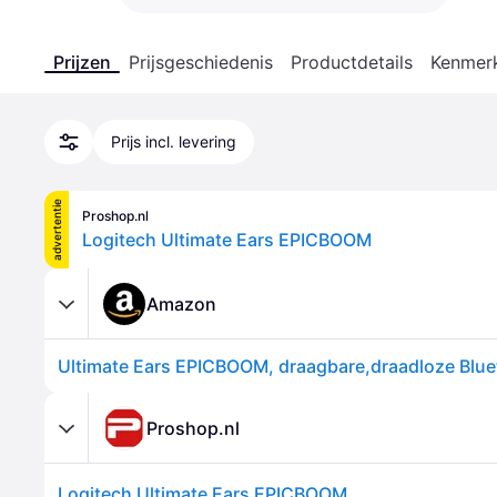
Prijzen
Prijsgeschiedenis
Productdetails
Kenmer
Prijs incl. levering
advertentie
Proshop.nl
Logitech Ultimate Ears EPICBOOM
Amazon
Proshop.nl
Logitech Ultimate Ears EPICBOOM