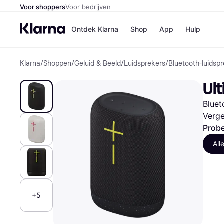
Voor shoppers
Voor bedrijven
Ontdek Klarna
Shop
App
Hulp
Klarna
/
Shoppen
/
Geluid & Beeld
/
Luidsprekers
/
Bluetooth-luidsp
Winkels
Media
B
Ul
Bol
B
Booki
B
Bluet
H&M
B
Kruidv
Verge
Probe
All
Winkelove
+5