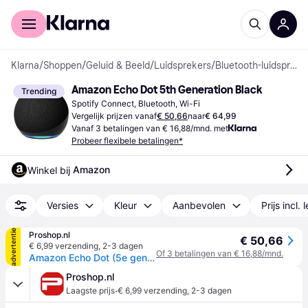
Voor shoppers
Voor bedrijven
Klarna
/
Shoppen
/
Geluid & Beeld
/
Luidsprekers
/
Bluetooth-luidsprekers
Amazon Echo Dot 5th Generation Black
Trending
Spotify Connect, Bluetooth, Wi-Fi
Vergelijk prijzen vanaf
€ 50,66
naar
€ 64,99
Vanaf 3 betalingen van € 16,88/mnd. met
Probeer flexibele betalingen*
Amazon
Winkel bij 
Versies
Kleur
Aanbevolen
Prijs incl. 
advertentie
Proshop.nl
€ 50,66
€ 6,99 verzending
,
2-3 dagen
Of 3 betalingen van € 16,88/mnd.
Amazon Echo Dot (5e generatie)
Proshop.nl
·
Laagste prijs
€ 6,99 verzending
,
2-3 dagen