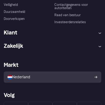
Veiligheid
Contactgegevens voor
autoriteiten
Duurzaamheid
Raad van bestuur
Doorverkopen
Investeerdersrelaties
Klant
Hulp
Klachten
Zakelijk
Login
Onze belofte
Webwinkelsupport
Developers
De Klarna app
Privacyinstellingen
Zakelijke login
Operationele status
Markt
Winkeloverzicht
Je herroepingsrecht
Verkoop met Klarna
Platformen en partners
Kopersbescherming voor
consumenten
Nederland
Volg