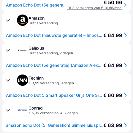
€ 50,66
Amazon Echo Dot (5e generatie)
Of 3 betalingen van € 16,88/mnd.
Amazon
Gratis verzending
€ 64,99
Amazon Echo Dot (nieuwste generatie) – Imposant geluid – Smartspeaker met wifi, bluetooth en Alexa – spreekt Nederlands – Antraciet
Galaxus
Gratis verzending
,
2 dagen
€ 64,99
Amazon Echo Dot (5e generatie) (Amazon Alexa), Slimme luidsprekers, Zwart
Techinn
€ 3,99 verzending
,
9 dagen
€ 60,99
Amazon Echo Dot 5 Smart Speaker Grijs One Size / EU Plug 220V
Conrad
€ 5,95 verzending
,
4-7 dagen
€ 63,99
amazon echo Dot (5. Generation) Slimme luidspreker Zwart