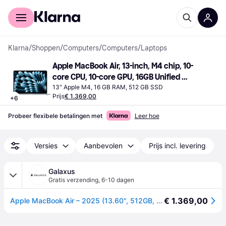
Voor shoppers
Voor bedrijven
Klarna
/
Shoppen
/
Computers
/
Computers
/
Laptops
Apple MacBook Air, 13-inch, M4 chip, 10-
core CPU, 10-core GPU, 16GB Unified 
Memory, 512GB SSD Storage Sky Blue
13" Apple M4, 16 GB RAM, 512 GB SSD
Prijs
€ 1.369,00
+
6
Probeer flexibele betalingen met
Leer hoe
Versies
Aanbevolen
Prijs incl. levering
Galaxus
Gratis verzending
,
6-10 dagen
€ 1.369,00
Apple MacBook Air – 2025 (13.60", 512GB, 16GB, DE, M4), Notebook, Blauw