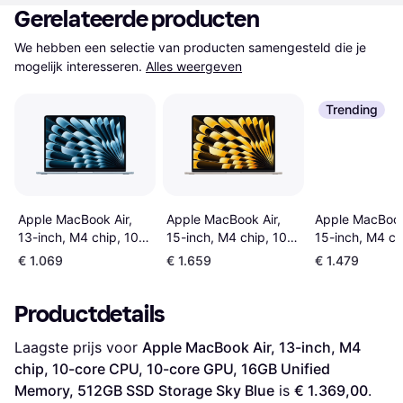
Gerelateerde producten
We hebben een selectie van producten samengesteld die je 
mogelijk interesseren.
Alles weergeven
Trending
Apple MacBook Air,
Apple MacBook Air,
Apple MacBook
13-inch, M4 chip, 10-
15-inch, M4 chip, 10-
15-inch, M4 ch
core CPU, 8-core
core CPU, 10-core
core CPU, 10-
€ 1.069
€ 1.659
€ 1.479
GPU, 16GB Unified
GPU, 16GB Unified
GPU, 16GB Uni
Memory, 256GB SSD
Memory, 512GB SSD
Memory, 512G
Productdetails
Storage, Sky Blue
Storage Starlight
Storage Midni
Laagste prijs voor 
Apple MacBook Air, 13-inch, M4 
chip, 10-core CPU, 10-core GPU, 16GB Unified 
Memory, 512GB SSD Storage Sky Blue
 is 
€ 1.369,00
. 