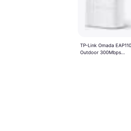
TP-Link Omada EAP11
Outdoor 300Mbps
Wireless N Outdoor
Access Point