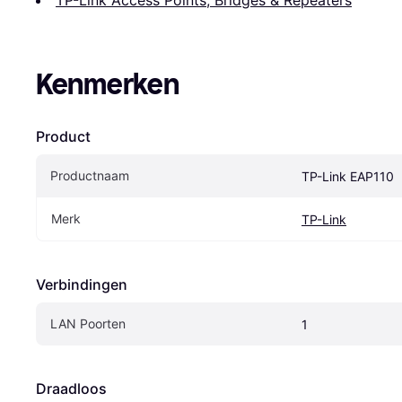
TP-Link Access Points, Bridges & Repeaters
Kenmerken
Product
Productnaam
TP-Link EAP110
Merk
TP-Link
Verbindingen
LAN Poorten
1
Draadloos