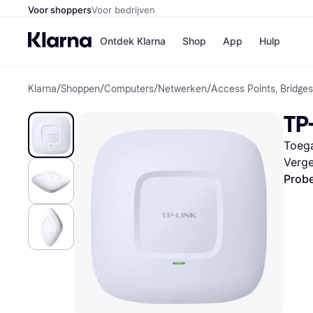
Voor shoppers
Voor bedrijven
Ontdek Klarna
Shop
App
Hulp
Klarna
/
Shoppen
/
Computers
/
Netwerken
/
Access Points, Bridge
Winkels
Media
B
TP
Bol
B
Booki
B
Toeg
H&M
B
Kruidv
Verge
Probe
Winkelove