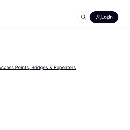
Login
trustingen
IM
Access Points, Bridges & Repeaters
gorieën