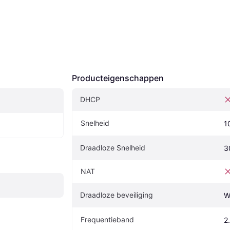
Producteigenschappen
DHCP
Snelheid
1
Draadloze Snelheid
3
NAT
Draadloze beveiliging
W
Frequentieband
2