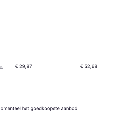
€ 29,87
€ 52,68
d.
 momenteel het goedkoopste aanbod 