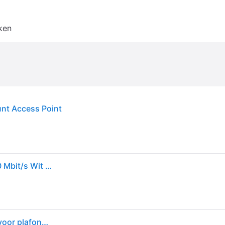
ken
nt Access Point
TP-Link EAP110 draadloos toegangspunt (WAP) 300 Mbit/s Wit EAP110
TP-Link Omada 300 Mbps Wireless N Access Point voor plafondmontage (EAP110)