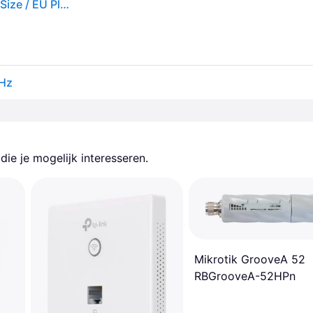
Tp-link Eap110 300mbps Wifi Access Point Wit One Size / EU Plug 220V
GHz
ie je mogelijk interesseren.
Mikrotik GrooveA 52
RBGrooveA-52HPn