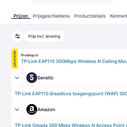
Prijzen
Prijsgeschiedenis
Productdetails
Kenmer
Prijs incl. levering
advertentie
Proshop.nl
TP-Link EAP110 300Mbps Wireless N Ceiling Mou
S
Senetic
Amazon