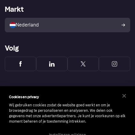
Zakelijke login
Operationele status
Markt
Winkeloverzicht
Je herroepingsrecht
Verkoop met Klarna
Platformen en partners
Kopersbescherming voor
consumenten
Nederland
Volg
Cookies en privacy
Wij gebruiken cookies zodat de website goed werkt en om je
browsegedrag te personaliseren en analyseren. We delen ook
gegevens met onze advertentiepartners. Je kunt je voorkeuren op elk
moment beheren of je toestemming intrekken.