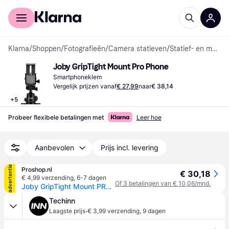
Voor shoppers
Voor bedrijven
Klarna
/
Shoppen
/
Fotografieën
/
Camera statieven
/
Statief- en monopod-accessoires
Joby GripTight Mount Pro Phone
Smartphoneklem
Vergelijk prijzen vanaf
€ 27,99
naar
€ 38,14
+
5
Probeer flexibele betalingen met
Leer hoe
Aanbevolen
Prijs incl. levering
advertentie
Proshop.nl
€ 30,18
€ 4,99 verzending
,
6-7 dagen
Of 3 betalingen van € 10,06/mnd.
Joby GripTight Mount PRO Telefoon
Techinn
·
Laagste prijs
€ 3,99 verzending
,
9 dagen