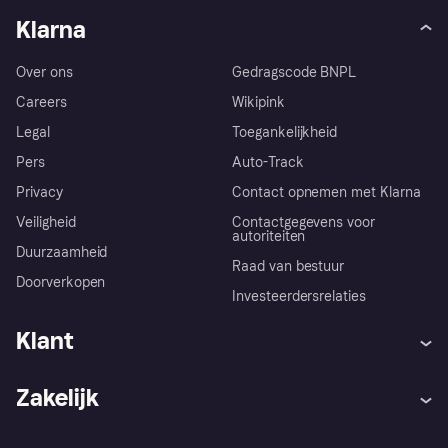
Klarna
Over ons
Gedragscode BNPL
Careers
Wikipink
Legal
Toegankelijkheid
Pers
Auto-Track
Privacy
Contact opnemen met Klarna
Veiligheid
Contactgegevens voor
autoriteiten
Duurzaamheid
Raad van bestuur
Doorverkopen
Investeerdersrelaties
Klant
Hulp
Klachten
Zakelijk
Login
Onze belofte
Webwinkelsupport
Developers
De Klarna app
Privacyinstellingen