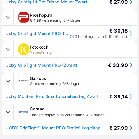
€ 27,99
Joby Griptig Ht Pro Tripod Mount Zwart
Proshop.nl
€ 4,99 verzending
,
6-7 dagen
€ 30,18
Joby GripTight Mount PRO Telefoon
Of 3 betalingen van € 10,06/mnd.
Fotokoch
Nabestelling
€ 33,90
Joby GripTight Mount PRO (Zwart)
Galaxus
Gratis verzending
,
6-8 dagen
€ 38,14
Joby Monteer Pro, Smartphonehouder, Zwart
Conrad
·
Laagste prijs
€ 5,95 verzending
,
4-7 dagen
€ 27,99
JOBY GripTight™ Mount PRO Statief-kogelkop