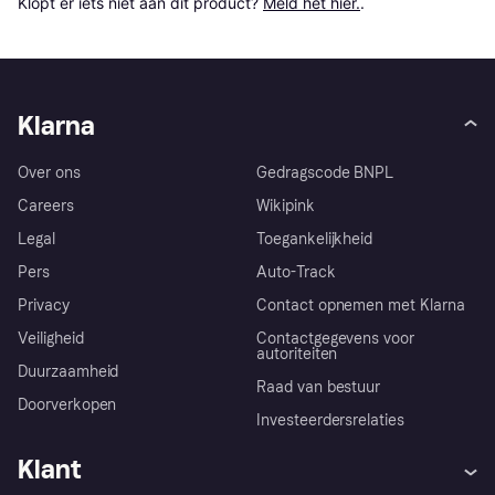
Klopt er iets niet aan dit product? 
Meld het hier.
.
Klarna
Over ons
Gedragscode BNPL
Careers
Wikipink
Legal
Toegankelijkheid
Pers
Auto-Track
Privacy
Contact opnemen met Klarna
Veiligheid
Contactgegevens voor
autoriteiten
Duurzaamheid
Raad van bestuur
Doorverkopen
Investeerdersrelaties
Klant