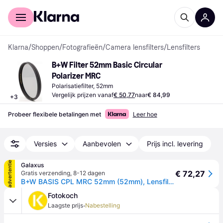
Voor shoppers
Voor bedrijven
Klarna
/
Shoppen
/
Fotografieën
/
Camera lensfilters
/
Lensfilters
B+W Filter 52mm Basic Circular 
Polarizer MRC
Polarisatiefilter, 52mm
Vergelijk prijzen vanaf
€ 50,77
naar
€ 84,99
+
3
Probeer flexibele betalingen met
Leer hoe
Versies
Aanbevolen
Prijs incl. levering
advertentie
Galaxus
€ 72,27
Gratis verzending
,
8-12 dagen
B+W BASIS CPL MRC 52mm (52mm), Lensfilter, Transparant
Fotokoch
·
Laagste prijs
Nabestelling