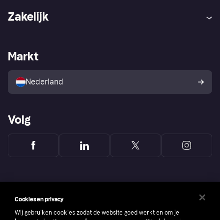
Hulp
Klachten
Zakelijk
Login
Onze belofte
Webwinkelsupport
Developers
De Klarna app
Privacyinstellingen
Zakelijke login
Operationele status
Markt
Winkeloverzicht
Je herroepingsrecht
Verkoop met Klarna
Platformen en partners
Kopersbescherming voor
consumenten
Nederland
Volg
Cookies en privacy
Wij gebruiken cookies zodat de website goed werkt en om je