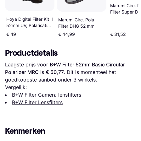
Marumi Circ. P
Filter Super D
mm
Hoya Digital Filter Kit II
Marumi Circ. Pola
52mm UV, Polarisatie
Filter DHG 52 mm
en NDX8 filter
€ 49
€ 44,99
€ 31,52
Productdetails
Laagste prijs voor 
B+W Filter 52mm Basic Circular 
Polarizer MRC
 is 
€ 50,77
. Dit is momenteel het 
goedkoopste aanbod onder 
3
 winkels.
Vergelijk:
B+W Filter Camera lensfilters
B+W Filter Lensfilters
Kenmerken