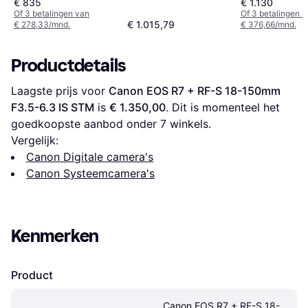
€ 835
€ 1.130
Of 3 betalingen van
Of 3 betalingen 
€ 1.015,79
€ 278,33/mnd.
€ 376,66/mnd.
Productdetails
Laagste prijs voor 
Canon EOS R7 + RF-S 18-150mm 
F3.5-6.3 IS STM
 is 
€ 1.350,00
. Dit is momenteel het 
goedkoopste aanbod onder 
7
 winkels.
Vergelijk:
Canon Digitale camera's
Canon Systeemcamera's
Kenmerken
Product
Canon EOS R7 + RF-S 18-