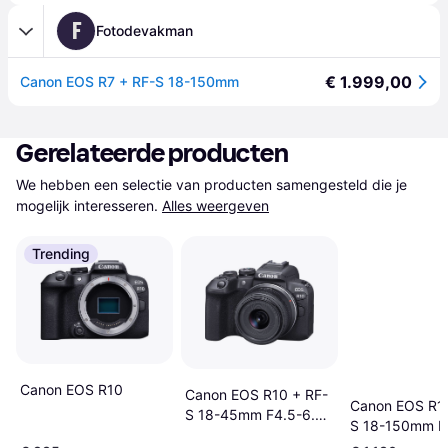
F
Fotodevakman
€ 1.999,00
Canon EOS R7 + RF-S 18-150mm
Gerelateerde producten
We hebben een selectie van producten samengesteld die je 
mogelijk interesseren.
Alles weergeven
Trending
Canon EOS R10
Canon EOS R10 + RF-
Canon EOS R10
S 18-45mm F4.5-6.3
S 18-150mm F
IS STM
IS STM