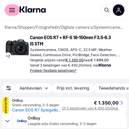
Voor shoppers
Voor bedrijven
Klarna
/
Shoppen
/
Fotografieën
/
Digitale camera's
/
Systeemcamera's
Canon EOS R7 + RF-S 18-150mm F3.5-6.3 
IS STM
Systeemcamera, CMOS, APS-C, 32.5 MP, Weather 
Sealed, Continuous Drive, PictBridge, Face Detection, 
+
2
612g
Vergelijk prijzen vanaf
€ 1.350,00
naar
€ 1.999,00
Vanaf 3 betalingen van € 450,00/mnd. met
Probeer flexibele betalingen*
Aanbevolen
Prijs incl. levering
Tweedehands v
advertentie
OnBuy
€ 1.350,00
Gratis verzending
,
3-5 dagen
Of 3 betalingen van € 450,00/mnd.
Canon EOS R7 Spiegelloze camera met 18-150 mm objectief
OnBuy
·
Laagste prijs
Gratis verzending
,
3-5 dagen