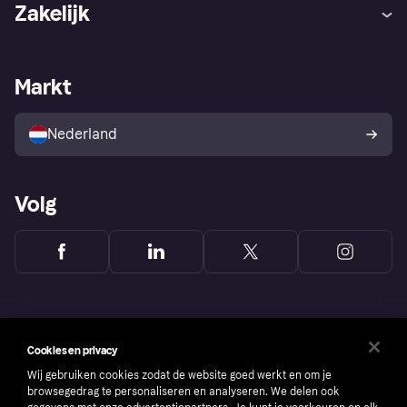
Hulp
Klachten
Zakelijk
Login
Onze belofte
Webwinkelsupport
Developers
De Klarna app
Privacyinstellingen
Zakelijke login
Operationele status
Markt
Winkeloverzicht
Je herroepingsrecht
Verkoop met Klarna
Platformen en partners
Kopersbescherming voor
consumenten
Nederland
Volg
Cookies en privacy
Wij gebruiken cookies zodat de website goed werkt en om je
browsegedrag te personaliseren en analyseren. We delen ook