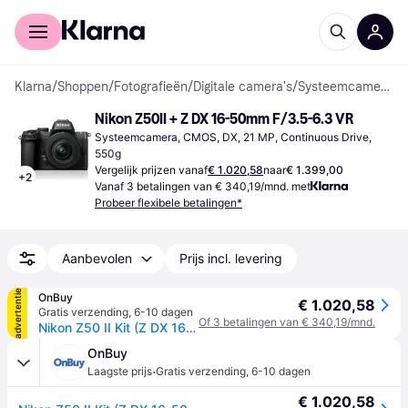
Voor shoppers
Voor bedrijven
Klarna
/
Shoppen
/
Fotografieën
/
Digitale camera's
/
Systeemcamera's
Nikon Z50II + Z DX 16-50mm F/3.5-6.3 VR
Systeemcamera, CMOS, DX, 21 MP, Continuous Drive, 
550g
Vergelijk prijzen vanaf
€ 1.020,58
naar
€ 1.399,00
+
2
Vanaf 3 betalingen van € 340,19/mnd. met
Probeer flexibele betalingen*
Aanbevolen
Prijs incl. levering
advertentie
OnBuy
€ 1.020,58
Gratis verzending
,
6-10 dagen
Of 3 betalingen van € 340,19/mnd.
Nikon Z50 II Kit (Z DX 16-50mm F/3.5-6.3 VR)
OnBuy
·
Laagste prijs
Gratis verzending
,
6-10 dagen
€ 1.020,58