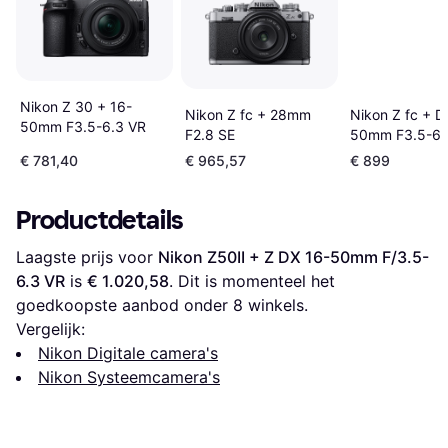
Nikon Z 30 + 16-
Nikon Z fc + 28mm
Nikon Z fc + D
50mm F3.5-6.3 VR
F2.8 SE
50mm F3.5-6.
€ 781,40
€ 965,57
€ 899
Productdetails
Laagste prijs voor 
Nikon Z50II + Z DX 16-50mm F/3.5-
6.3 VR
 is 
€ 1.020,58
. Dit is momenteel het 
goedkoopste aanbod onder 
8
 winkels.
Vergelijk:
Nikon Digitale camera's
Nikon Systeemcamera's