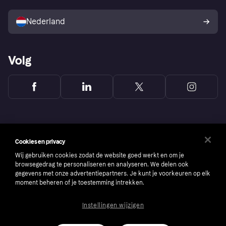
Verkoop met Klarna
Platformen en partners
Kopersbescherming voor
consumenten
Nederland
Volg
Cookies en privacy
Wij gebruiken cookies zodat de website goed werkt en om je
browsegedrag te personaliseren en analyseren. We delen ook
gegevens met onze advertentiepartners. Je kunt je voorkeuren op elk
moment beheren of je toestemming intrekken.
Instellingen wijzigen
Copyright © 2005-2026 Klarna Bank AB (publ). Headquarters: Stockholm, Sweden. All
rights reserved. Klarna Bank AB (publ). Sveavägen 46, 111 34 Stockholm. Organization
number: 556737-0431