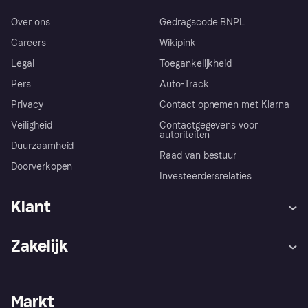
Over ons
Gedragscode BNPL
Careers
Wikipink
Legal
Toegankelijkheid
Pers
Auto-Track
Privacy
Contact opnemen met Klarna
Veiligheid
Contactgegevens voor
autoriteiten
Duurzaamheid
Raad van bestuur
Doorverkopen
Investeerdersrelaties
Klant
Hulp
Klachten
Zakelijk
Login
Onze belofte
Webwinkelsupport
Developers
De Klarna app
Privacyinstellingen
Zakelijke login
Operationele status
Markt
Winkeloverzicht
Je herroepingsrecht