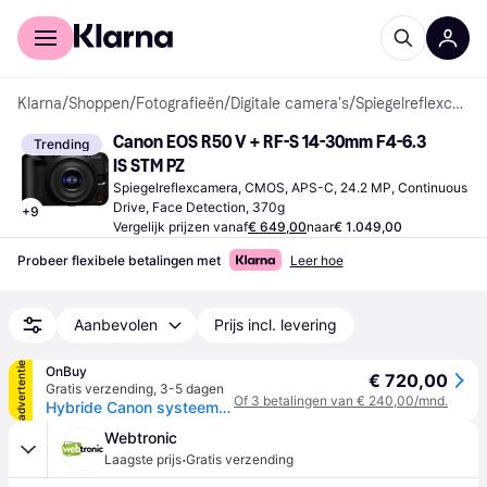
Voor shoppers
Voor bedrijven
Klarna
/
Shoppen
/
Fotografieën
/
Digitale camera's
/
Spiegelreflexcamera's
Canon EOS R50 V + RF-S 14-30mm F4-6.3 
Trending
IS STM PZ
Spiegelreflexcamera, CMOS, APS-C, 24.2 MP, Continuous 
Drive, Face Detection, 370g
+
9
Vergelijk prijzen vanaf
€ 649,00
naar
€ 1.049,00
Probeer flexibele betalingen met
Leer hoe
Aanbevolen
Prijs incl. levering
advertentie
OnBuy
€ 720,00
Gratis verzending
,
3-5 dagen
Of 3 betalingen van € 240,00/mnd.
Hybride Canon systeemcamera eos r50 v zwart + rf-s 14-30mm f4-6.3 is stm pzgarantie 3 jaar
Webtronic
·
Laagste prijs
Gratis verzending