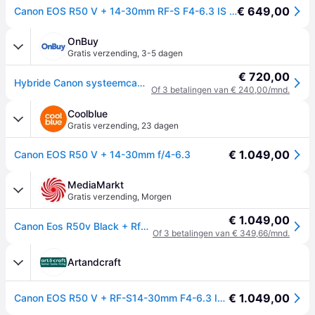
€ 649,00
Canon EOS R50 V + 14-30mm RF-S F4-6.3 IS STM PZ
OnBuy
Gratis verzending
,
3-5 dagen
€ 720,00
Hybride Canon systeemcamera eos r50 v zwart + rf-s 14-30mm f4-6.3 is stm pzgarantie 3 jaar
Of 3 betalingen van € 240,00/mnd.
Coolblue
Gratis verzending
,
23 dagen
€ 1.049,00
Canon EOS R50 V + 14-30mm f/4-6.3
MediaMarkt
Gratis verzending
,
Morgen
€ 1.049,00
Canon Eos R50v Black + Rfs -14-30 Systeem
Of 3 betalingen van € 349,66/mnd.
Artandcraft
€ 1.049,00
Canon EOS R50 V + RF-S14-30mm F4-6.3 IS STM PZ | | 4549292241594