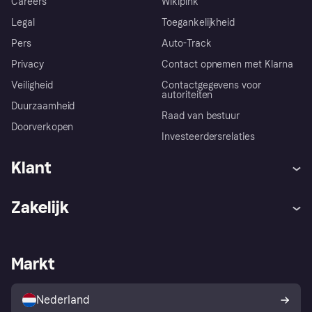
Careers
Wikipink
Legal
Toegankelijkheid
Pers
Auto-Track
Privacy
Contact opnemen met Klarna
Veiligheid
Contactgegevens voor
autoriteiten
Duurzaamheid
Raad van bestuur
Doorverkopen
Investeerdersrelaties
Klant
Hulp
Klachten
Zakelijk
Login
Onze belofte
Webwinkelsupport
Developers
De Klarna app
Privacyinstellingen
Zakelijke login
Operationele status
Markt
Winkeloverzicht
Je herroepingsrecht
Verkoop met Klarna
Platformen en partners
Kopersbescherming voor
consumenten
Nederland