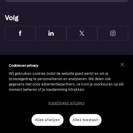
Volg
Cookies en privacy
Wij gebruiken cookies zodat de website goed werkt en om je
browsegedrag te personaliseren en analyseren. We delen ook
gegevens met onze advertentiepartners. Je kunt je voorkeuren op elk
moment beheren of je toestemming intrekken.
Instellingen wijzigen
Copyright © 2005-2026 Klarna Bank AB (publ). Headquarters: Stockholm, Sweden. All
rights reserved. Klarna Bank AB (publ). Sveavägen 46, 111 34 Stockholm. Organization
number: 556737-0431
Alles afwijzen
Alles toestaan
Cookies
Klarna.com