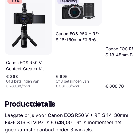
-13%
Trending
Canon EOS R50 + RF-
S 18-150mm F3.5-6.3
IS STM
Canon EOS R5
S 18-45mm F4
IS STM + Creat
Canon EOS R50 V
Content Creator Kit
€ 868
€ 995
Of 3 betalingen van
Of 3 betalingen van
€ 808,78
€ 289,33/mnd.
€ 331,66/mnd.
Productdetails
Laagste prijs voor 
Canon EOS R50 V + RF-S 14-30mm 
F4-6.3 IS STM PZ
 is 
€ 649,00
. Dit is momenteel het 
goedkoopste aanbod onder 
8
 winkels.