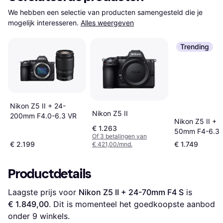
We hebben een selectie van producten samengesteld die je 
mogelijk interesseren.
Alles weergeven
Trending
Nikon Z5 II + 24-
Nikon Z5 II
200mm F4.0-6.3 VR
Nikon Z5 II + 
€ 1.263
50mm F4-6.3 
Of 3 betalingen van
€ 2.199
€ 1.749
€ 421,00/mnd.
Productdetails
Laagste prijs voor 
Nikon Z5 II + 24-70mm F4 S
 is 
€ 1.849,00
. Dit is momenteel het goedkoopste aanbod 
onder 
9
 winkels.