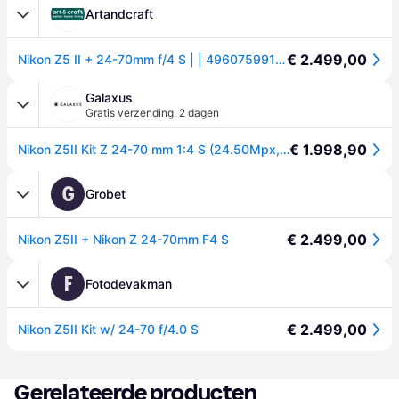
Artandcraft
€ 2.499,00
Nikon Z5 II + 24-70mm f/4 S | | 4960759917232
Galaxus
Gratis verzending
,
2 dagen
€ 1.998,90
Nikon Z5II Kit Z 24-70 mm 1:4 S (24.50Mpx, Volledig formaat), Camera, Zwart
G
Grobet
€ 2.499,00
Nikon Z5II + Nikon Z 24-70mm F4 S
F
Fotodevakman
€ 2.499,00
Nikon Z5II Kit w/ 24-70 f/4.0 S
Gerelateerde producten