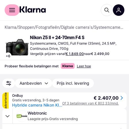
Voor shoppers
Voor bedrijven
Klarna
/
Shoppen
/
Fotografieën
/
Digitale camera's
/
Systeemcamera's
Nikon Z5 II + 24-70mm F4 S
Systeemcamera, CMOS, Full Frame (35mm), 24.5 MP, 
Continuous Drive, 700g
Vergelijk prijzen vanaf
€ 1.849,00
naar
€ 2.499,00
+
6
Probeer flexibele betalingen met
Leer hoe
Aanbevolen
Prijs incl. levering
advertentie
OnBuy
€ 2.407,00
Gratis verzending
,
3-5 dagen
Of 3 betalingen van € 802,33/mnd.
Hybride camera Nikon KIT Z5II + Z 24-70mm f/4 S
Webtronic
·
Laagste prijs
Gratis verzending