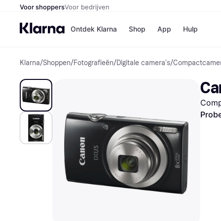
Voor shoppers
Voor bedrijven
Ontdek Klarna
Shop
App
Hulp
Klarna
/
Shoppen
/
Fotografieën
/
Digitale camera's
/
Compactcamer
Winkels
Media
B
Ca
Bol
B
Booki
B
Compa
H&M
B
Kruidv
Probe
Winkelove