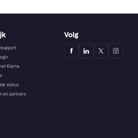
jk
Volg
lsupport
login
et Klarna
s
ele status
n en partners