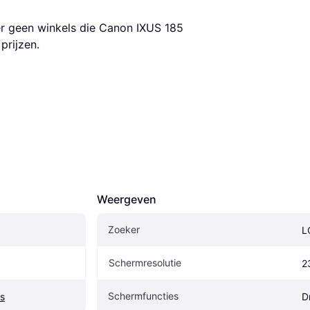
er geen winkels die Canon IXUS 185 
prijzen.
Weergeven
Zoeker
L
Schermresolutie
2
Schermfuncties
s
D