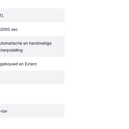
TL
/2000 sec
utomatische en handmatige 
cherpstelling
ngebouwd en Extern
i-Ion