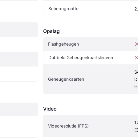
Schermgrootte
2.
Opslag
Flashgeheugen
Dubbele Geheugenkaartsleuven
S
Geheugenkaarten
D
H
Video
1
Videoresolutie (FPS)
(