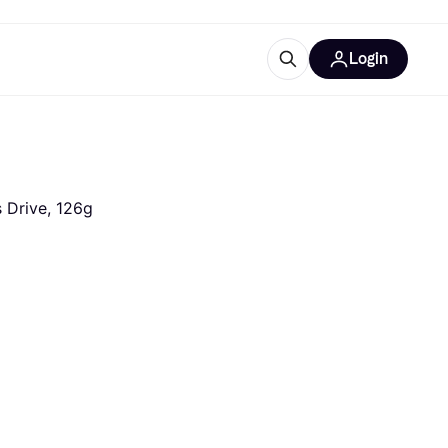
Login
trustingen
IM
 Drive, 126g
gorieën