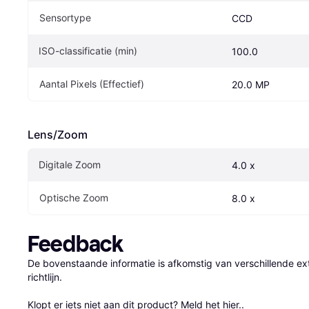
Sensortype
CCD
ISO-classificatie (min)
100.0
Aantal Pixels (Effectief)
20.0 MP
Lens/Zoom
Digitale Zoom
4.0 x
Optische Zoom
8.0 x
Feedback
De bovenstaande informatie is afkomstig van verschillende ext
richtlijn.

Klopt er iets niet aan dit product? 
Meld het hier.
.