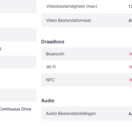
Videobestendigheid (max)
1
Video Bestandsformaat
A
Draadloos
G
Bluetooth
Wi-Fi
NFC
Audio
Continuous Drive
Audio Bestandsindelingen
A