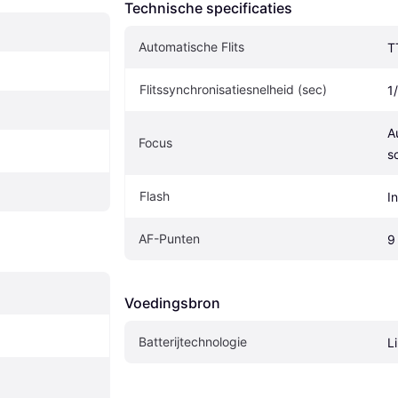
Technische specificaties
Automatische Flits
T
Flitssynchronisatiesnelheid (sec)
1
A
Focus
s
Flash
I
AF-Punten
9
Voedingsbron
Batterijtechnologie
L