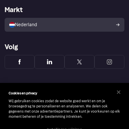
Zakelijke login
Operationele status
Markt
Winkeloverzicht
Je herroepingsrecht
Verkoop met Klarna
Platformen en partners
Kopersbescherming voor
consumenten
Nederland
Volg
Cookies en privacy
Wij gebruiken cookies zodat de website goed werkt en om je
browsegedrag te personaliseren en analyseren. We delen ook
gegevens met onze advertentiepartners. Je kunt je voorkeuren op elk
moment beheren of je toestemming intrekken.