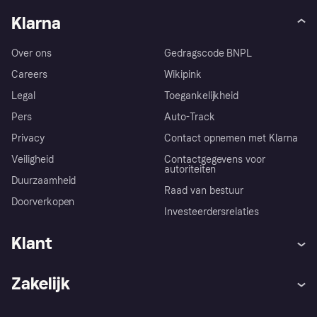
Klarna
Over ons
Gedragscode BNPL
Careers
Wikipink
Legal
Toegankelijkheid
Pers
Auto-Track
Privacy
Contact opnemen met Klarna
Veiligheid
Contactgegevens voor
autoriteiten
Duurzaamheid
Raad van bestuur
Doorverkopen
Investeerdersrelaties
Klant
Hulp
Klachten
Zakelijk
Login
Onze belofte
Webwinkelsupport
Developers
De Klarna app
Privacyinstellingen