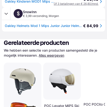
Oakley Kinderen MOD1 Mips Skihelm - Wit - 53-57CM
Of 3 betalingen van € 26,80/mnd.
SnowInn
S
€ 3,99 verzending
,
Morgen
€ 84,99
Oakley Helmets Mod 1 Mips Junior Junior Helmet Wit 53-57 cm
Gerelateerde producten
We hebben een selectie van producten samengesteld die je 
mogelijk interesseren.
Alles weergeven
POC POCito O
POC Levator MIPS Ski