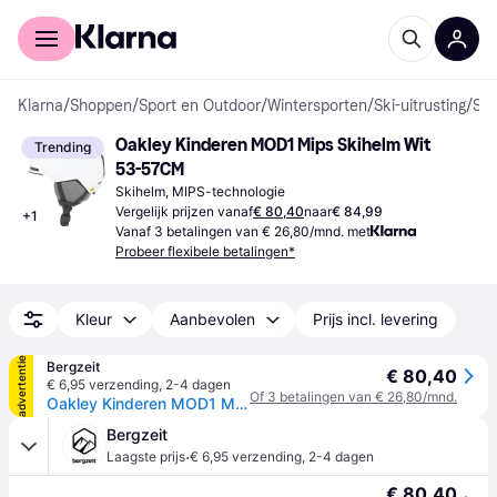
Voor shoppers
Voor bedrijven
Klarna
/
Shoppen
/
Sport en Outdoor
/
Wintersporten
/
Ski-uitrusting
/
Skihelmen
Oakley Kinderen MOD1 Mips Skihelm Wit 
Trending
53-57CM
Skihelm, MIPS-technologie
Vergelijk prijzen vanaf
€ 80,40
naar
€ 84,99
+
1
Vanaf 3 betalingen van € 26,80/mnd. met
Probeer flexibele betalingen*
Kleur
Aanbevolen
Prijs incl. levering
advertentie
Bergzeit
€ 80,40
€ 6,95 verzending
,
2-4 dagen
Of 3 betalingen van € 26,80/mnd.
Oakley Kinderen MOD1 Mips Skihelm - Wit - 53-57CM
Bergzeit
·
Laagste prijs
€ 6,95 verzending
,
2-4 dagen
€ 80,40