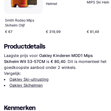
MIPS Ski Helme
Helmet
Blue
Smith Rodeo Mips
Skihelm Olijf
€ 67
€ 319,99
€ 81,49
Productdetails
Laagste prijs voor 
Oakley Kinderen MOD1 Mips 
Skihelm Wit 53-57CM
 is 
€ 80,40
. Dit is momenteel het 
goedkoopste aanbod onder 
2
 winkels.
Vergelijk:
Oakley Ski-uitrusting
Oakley Skihelmen
Kenmerken