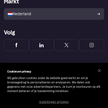
Markt
Winkeloverzicht
Je herroepingsrecht
Verkoop met Klarna
Platformen en partners
Kopersbescherming voor
consumenten
Nederland
Volg
Cookies en privacy
Wij gebruiken cookies zodat de website goed werkt en om je
browsegedrag te personaliseren en analyseren. We delen ook
gegevens met onze advertentiepartners. Je kunt je voorkeuren op elk
moment beheren of je toestemming intrekken.
Instellingen wijzigen
Copyright © 2005-2026 Klarna Bank AB (publ). Headquarters: Stockholm, Sweden. All