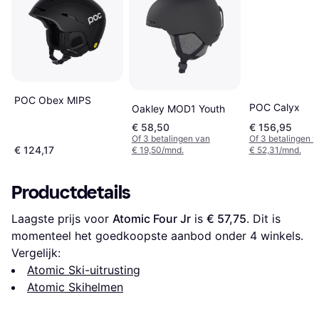
POC Obex MIPS
POC Calyx
Oakley MOD1 Youth
€ 58,50
€ 156,95
Of 3 betalingen van
Of 3 betalingen 
€ 124,17
€ 19,50/mnd.
€ 52,31/mnd.
Productdetails
Laagste prijs voor 
Atomic Four Jr
 is 
€ 57,75
. Dit is 
momenteel het goedkoopste aanbod onder 
4
 winkels.
Vergelijk:
Atomic Ski-uitrusting
Atomic Skihelmen