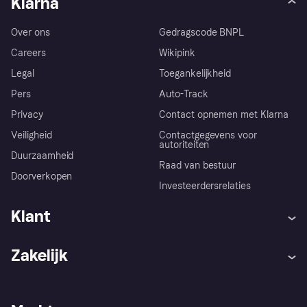
Klarna
Over ons
Gedragscode BNPL
Careers
Wikipink
Legal
Toegankelijkheid
Pers
Auto-Track
Privacy
Contact opnemen met Klarna
Veiligheid
Contactgegevens voor
autoriteiten
Duurzaamheid
Raad van bestuur
Doorverkopen
Investeerdersrelaties
Klant
Hulp
Klachten
Zakelijk
Login
Onze belofte
Webwinkelsupport
Developers
De Klarna app
Privacyinstellingen
Zakelijke login
Operationele status