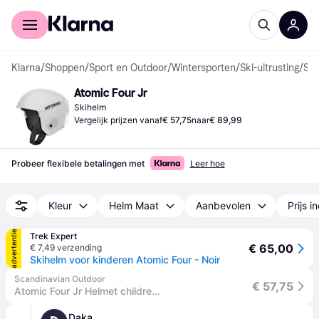
Voor shoppers
Voor bedrijven
Klarna
/
Shoppen
/
Sport en Outdoor
/
Wintersporten
/
Ski-uitrusting
/
Skihelmen
Atomic Four Jr
Skihelm
Vergelijk prijzen vanaf
€ 57,75
naar
€ 89,99
Probeer flexibele betalingen met
Leer hoe
Kleur
Helm Maat
Aanbevolen
Prijs i
advertentie
Trek Expert
€ 65,00
€ 7,49 verzending
Skihelm voor kinderen Atomic Four - Noir
Scandinavian Outdoor
€ 57,75
Atomic Four Jr Helmet children's skiing
Daka