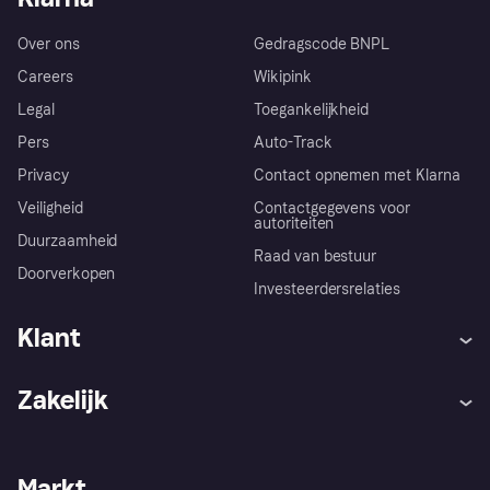
Over ons
Gedragscode BNPL
Careers
Wikipink
Legal
Toegankelijkheid
Pers
Auto-Track
Privacy
Contact opnemen met Klarna
Veiligheid
Contactgegevens voor
autoriteiten
Duurzaamheid
Raad van bestuur
Doorverkopen
Investeerdersrelaties
Klant
Hulp
Klachten
Zakelijk
Login
Onze belofte
Webwinkelsupport
Developers
De Klarna app
Privacyinstellingen
Zakelijke login
Operationele status
Markt
Winkeloverzicht
Je herroepingsrecht