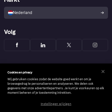
Verkoop met Klarna
Platformen en partners
Kopersbescherming voor
consumenten
Nederland
Volg
Cookies en privacy
Wij gebruiken cookies zodat de website goed werkt en om je
browsegedrag te personaliseren en analyseren. We delen ook
gegevens met onze advertentiepartners. Je kunt je voorkeuren op elk
moment beheren of je toestemming intrekken.
Instellingen wijzigen
Copyright © 2005-2026 Klarna Bank AB (publ). Headquarters: Stockholm, Sweden. All
rights reserved. Klarna Bank AB (publ). Sveavägen 46, 111 34 Stockholm. Organization