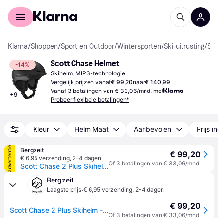
Voor shoppers
Voor bedrijven
Klarna
/
Shoppen
/
Sport en Outdoor
/
Wintersporten
/
Ski-uitrusting
/
Skihelmen
Scott Chase Helmet
-14%
Skihelm, MIPS-technologie
Vergelijk prijzen vanaf
€ 99,20
naar
€ 140,99
Vanaf 3 betalingen van € 33,06/mnd. met
+
9
Probeer flexibele betalingen*
Kleur
Helm Maat
Aanbevolen
Prijs i
advertentie
Bergzeit
€ 99,20
€ 6,95 verzending
,
2-4 dagen
Of 3 betalingen van € 33,06/mnd.
Scott Chase 2 Plus Skihelm - Wit - 51-55CM
Bergzeit
·
Laagste prijs
€ 6,95 verzending
,
2-4 dagen
€ 99,20
Scott Chase 2 Plus Skihelm - Wit - 51-55CM
Of 3 betalingen van € 33,06/mnd.