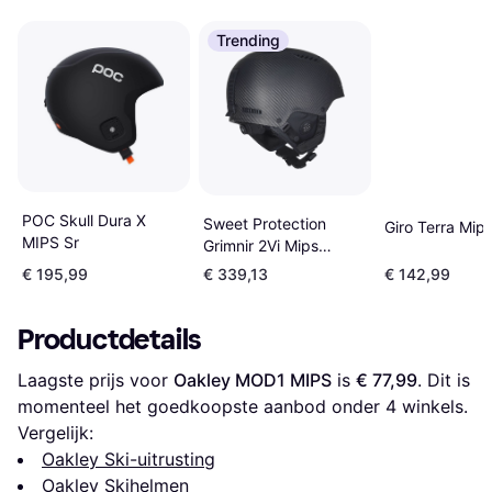
Trending
POC Skull Dura X
Sweet Protection
Giro Terra Mip
MIPS Sr
Grimnir 2Vi Mips
Helmet - Natural
€ 195,99
€ 339,13
€ 142,99
Carbon
Productdetails
Laagste prijs voor 
Oakley MOD1 MIPS
 is 
€ 77,99
. Dit is 
momenteel het goedkoopste aanbod onder 
4
 winkels.
Vergelijk:
Oakley Ski-uitrusting
Oakley Skihelmen