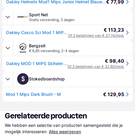
€ 77,99
Oakley Helmets Mod1 Mips Junior Helmet Blauw 49-53 cm
Sport Net
Gratis verzending
,
3 dagen
€ 113,23
Oakley Casco Sci Mod 1 MIPS Nero
Of 3 betalingen van € 37,74/mnd.
Bergzeit
€ 6,95 verzending
,
2-4 dagen
€ 98,40
Oakley MOD 1 MIPS Skihelm - Zwart - 51-55CM
Of 3 betalingen van € 32,80/mnd.
S
Stokedboardshop
€ 129,95
Mod 1 Mips Dark Brush - M
Gerelateerde producten
We hebben een selectie van producten samengesteld die je 
mogelijk interesseren.
Alles weergeven