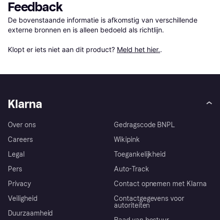
Feedback
De bovenstaande informatie is afkomstig van verschillende 
externe bronnen en is alleen bedoeld als richtlijn.

Klopt er iets niet aan dit product? 
Meld het hier.
.
Klarna
Over ons
Gedragscode BNPL
Careers
Wikipink
Legal
Toegankelijkheid
Pers
Auto-Track
Privacy
Contact opnemen met Klarna
Veiligheid
Contactgegevens voor
autoriteiten
Duurzaamheid