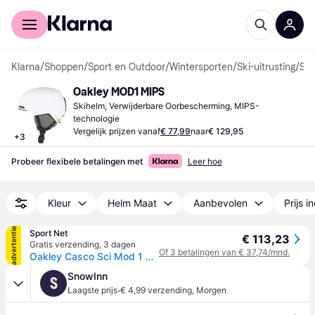
Voor shoppers
Voor bedrijven
Klarna
/
Shoppen
/
Sport en Outdoor
/
Wintersporten
/
Ski-uitrusting
/
Skihelmen
Oakley MOD1 MIPS
Skihelm, Verwijderbare Oorbescherming, MIPS-
technologie
Vergelijk prijzen vanaf
€ 77,99
naar
€ 129,95
+
3
Probeer flexibele betalingen met
Leer hoe
Kleur
Helm Maat
Aanbevolen
Prijs i
advertentie
Sport Net
€ 113,23
Gratis verzending
,
3 dagen
Of 3 betalingen van € 37,74/mnd.
Oakley Casco Sci Mod 1 MIPS Nero
SnowInn
S
·
Laagste prijs
€ 4,99 verzending
,
Morgen