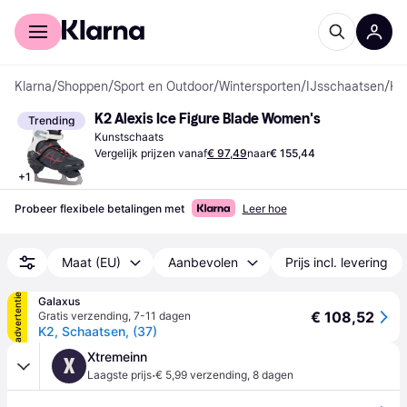
Voor shoppers
Voor bedrijven
Klarna
/
Shoppen
/
Sport en Outdoor
/
Wintersporten
/
IJsschaatsen
/
Kunstschaatsen
K2 Alexis Ice Figure Blade Women's
Trending
Kunstschaats
Vergelijk prijzen vanaf
€ 97,49
naar
€ 155,44
+
1
Probeer flexibele betalingen met
Leer hoe
Maat (EU)
Aanbevolen
Prijs incl. levering
advertentie
Galaxus
€ 108,52
Gratis verzending
,
7-11 dagen
K2, Schaatsen, (37)
Xtremeinn
X
·
Laagste prijs
€ 5,99 verzending
,
8 dagen