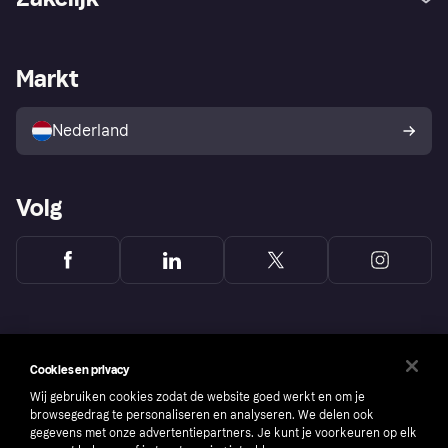
Login
Onze belofte
Webwinkelsupport
Developers
De Klarna app
Privacyinstellingen
Zakelijke login
Operationele status
Markt
Winkeloverzicht
Je herroepingsrecht
Verkoop met Klarna
Platformen en partners
Kopersbescherming voor
consumenten
Nederland
Volg
Cookies en privacy
Wij gebruiken cookies zodat de website goed werkt en om je
browsegedrag te personaliseren en analyseren. We delen ook
gegevens met onze advertentiepartners. Je kunt je voorkeuren op elk