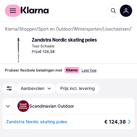
Voor shoppers
Voor bedrijven
Klarna
/
Shoppen
/
Sport en Outdoor
/
Wintersporten
/
IJsschaatsen
/
Tour Schaatsen
Zandstra Nordic skating poles
Tour Schaats
Prijs
€ 124,38
Probeer flexibele betalingen met
Leer hoe
Aanbevolen
Prijs incl. levering
Scandinavian Outdoor
€ 124,38
Zandstra Nordic skating poles