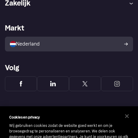
Zakelijk
Login
Onze belofte
Webwinkelsupport
Developers
De Klarna app
Privacyinstellingen
Zakelijke login
Operationele status
Markt
Winkeloverzicht
Je herroepingsrecht
Verkoop met Klarna
Platformen en partners
Kopersbescherming voor
consumenten
Nederland
Volg
Cookies en privacy
Wij gebruiken cookies zodat de website goed werkt en om je
browsegedrag te personaliseren en analyseren. We delen ook
gegevens met onze advertentiepartners. Je kunt je voorkeuren op elk