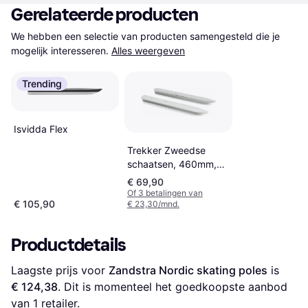
Gerelateerde producten
We hebben een selectie van producten samengesteld die je 
mogelijk interesseren.
Alles weergeven
Trending
Isvidda Flex
Trekker Zweedse
schaatsen, 460mm,
voor skibindingen
€ 69,90
Of 3 betalingen van
€ 105,90
€ 23,30/mnd.
Productdetails
Laagste prijs voor 
Zandstra Nordic skating poles
 is 
€ 124,38
. Dit is momenteel het goedkoopste aanbod 
van 1 retailer.