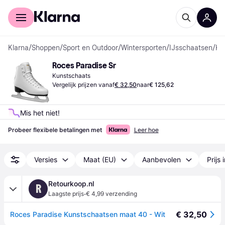
Voor shoppers
Voor bedrijven
Klarna
/
Shoppen
/
Sport en Outdoor
/
Wintersporten
/
IJsschaatsen
/
Kunstschaatsen
Roces Paradise Sr
Kunstschaats
Vergelijk prijzen vanaf
€ 32,50
naar
€ 125,62
Mis het niet!
Probeer flexibele betalingen met
Leer hoe
Versies
Maat (EU)
Aanbevolen
Prijs 
Retourkoop.nl
R
·
Laagste prijs
€ 4,99 verzending
€ 32,50
Roces Paradise Kunstschaatsen maat 40 - Wit