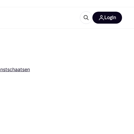
Login
trustingen
IM
nstschaatsen
gorieën