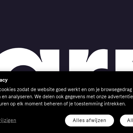
vacy
 cookies zodat de website goed werkt en om je browsegedrag 
n en analyseren. We delen ook gegevens met onze advertentie
euren op elk moment beheren of je toestemming intrekken.
Alles afwijzen
Al
wijzigen
eserved. Klarna Bank AB (publ). Sveavägen 46, 111 34