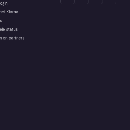
login
et Klarna
s
ele status
n en partners