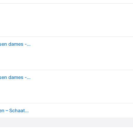
Roces - paradise eco fur - kunstschaatsen - schaatsen dames - wit - eco fur warmvoering & klassieke stabiliteit - maat eu 39
Roces - paradise eco fur - kunstschaatsen - schaatsen dames - wit - eco fur warmvoering & klassieke stabiliteit - maat eu 39
Roces Paradise Eco Fur Maat EU 39 – Kunstschaatsen – Schaatsen Dames – Wit – Eco Fur Warmvoering & Klassieke Stabiliteit – Maat EU 39