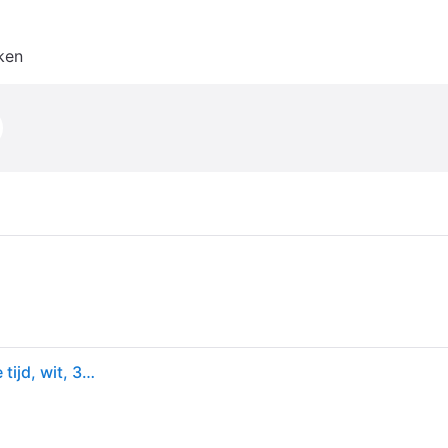
ken
Roces Paradise Eco-fur Schaatsen voor dames, vrije tijd, wit, 39 EU