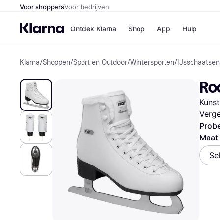
Voor shoppers
Voor bedrijven
Ontdek Klarna
Shop
App
Hulp
Klarna
/
Shoppen
/
Sport en Outdoor
/
Wintersporten
/
IJsschaatsen
Winkels
Media
B
Roc
Bol
B
Booki
B
Kunst
H&M
B
Kruidv
Verge
Probe
Maat
Se
Winkelove