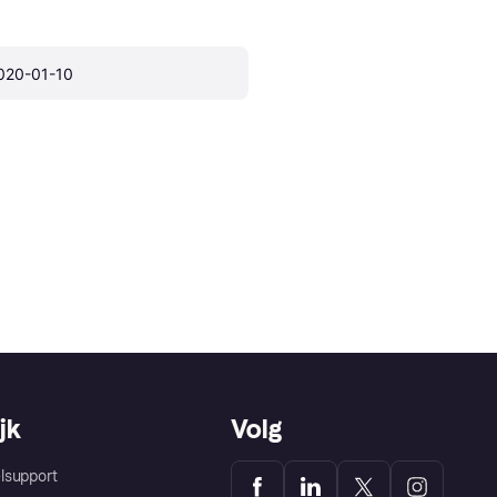
020-01-10
jk
Volg
lsupport