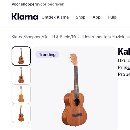
Voor shoppers
Voor bedrijven
Ontdek Klarna
Shop
App
Hulp
Klarna
/
Shoppen
/
Geluid & Beeld
/
Muziekinstrumenten
/
Muziekin
Winkels
Media
B
Ka
Bol
B
Trending
Booki
B
Ukule
H&M
B
Kruidv
Prijs
€
Probe
Winkelove