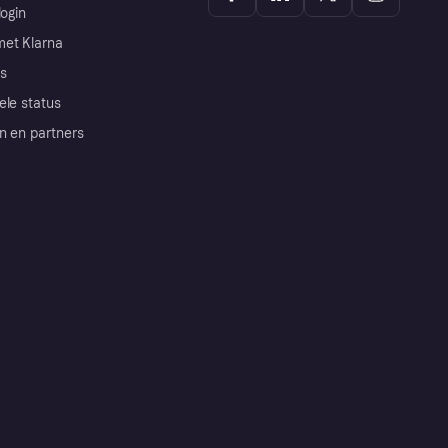
login
et Klarna
s
ele status
n en partners