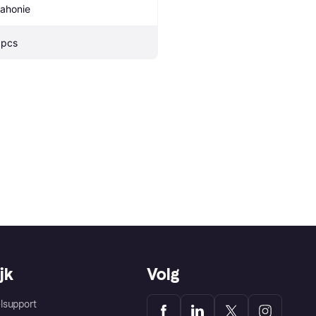
ahonie
 pcs
jk
Volg
lsupport