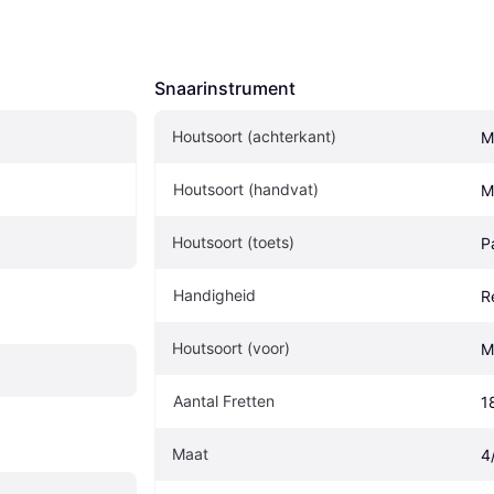
Snaarinstrument
Houtsoort (achterkant)
M
Houtsoort (handvat)
M
Houtsoort (toets)
P
Handigheid
R
Houtsoort (voor)
M
Aantal Fretten
1
Maat
4