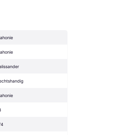
ahonie
ahonie
alissander
echtshandig
ahonie
8
/4