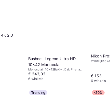
 4K 2.0
Nikon Pro
Bushnell Legend Ultra HD
Verrekijker, x
10x42 Monocular
Monoculair, 10x42BaK-4, Dak Prisma,
Beslaanvrij, Volledig Multicoating
€ 243,02
€ 153
6 winkels
6 winkels
Trending
-20%