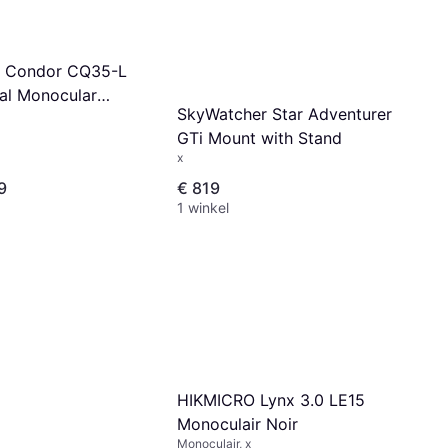
 Condor CQ35-L
al Monocular
SkyWatcher Star Adventurer
GTi Mount with Stand
x
9
€ 819
1 winkel
HIKMICRO Lynx 3.0 LE15
Monoculair Noir
Monoculair, x