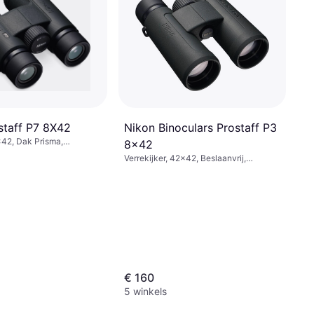
staff P7 8X42
Nikon Binoculars Prostaff P3
8x42, Dak Prisma,
8x42
Verrekijker, 42x42, Beslaanvrij,
Multicoating
€ 160
5 winkels