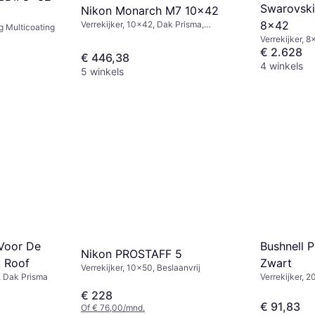
Swarovski
Nikon Monarch M7 10x42
8x42
Verrekijker, 10x42, Dak Prisma,
ig Multicoating
Beslaanvrij, Multicoating
Verrekijker, 
€ 2.628
€ 446,38
4 winkels
5 winkels
 Voor De
Bushnell 
Nikon PROSTAFF 5
k Roof
Zwart
Verrekijker, 10x50, Beslaanvrij
, Dak Prisma
Verrekijker, 
€ 228
€ 91,83
Of € 76,00/mnd.