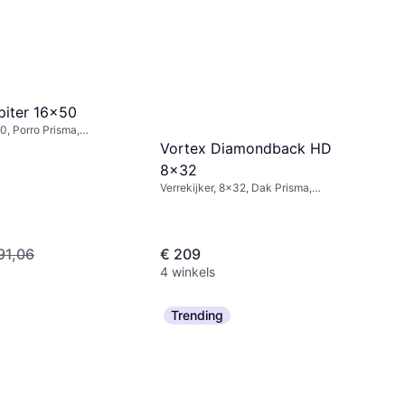
piter 16x50
50, Porro Prisma,
ging, Multicoating
Vortex Diamondback HD
8x32
Verrekijker, 8x32, Dak Prisma,
Beslaanvrij, Schokbestendig,
Statiefbevestiging, Volledig
Multicoating
91,06
€ 209
4 winkels
Trending