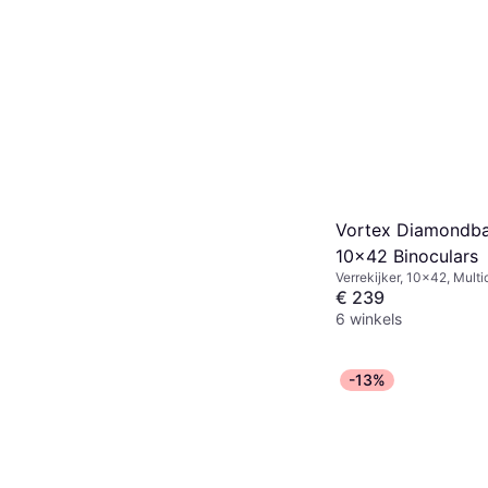
Vortex Diamondb
10x42 Binoculars
Verrekijker, 10x42, Multi
Volledig Gecoat
€ 239
6 winkels
-13%