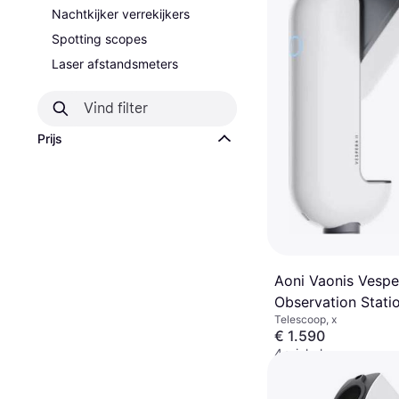
Nachtkijker verrekijkers
Spotting scopes
Laser afstandsmeters
Prijs
Aoni Vaonis Vesper
Observation Stati
Telescoop, x
Dust Cover
€ 1.590
4 winkels