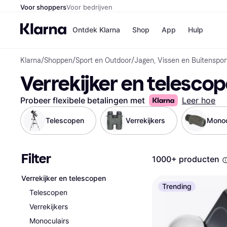
Voor shoppers
Voor bedrijven
Ontdek Klarna
Shop
App
Hulp
Klarna
/
Shoppen
/
Sport en Outdoor
/
Jagen, Vissen en Buitenspor
Winkels
Verrekijker en telesco
Media
B
Bol
B
Booki
B
Probeer flexibele betalingen met
Leer hoe
H&M
B
Kruidv
Telescopen
Verrekijkers
Monoc
Filter
1000+ producten
Winkelove
Verrekijker en telescopen
Trending
Telescopen
Verrekijkers
Monoculairs