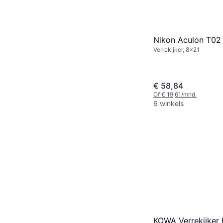
Nikon Aculon T02
Verrekijker, 8x21
€ 58,84
Of € 19,61/mnd.
6 winkels
KOWA Verrekijker 