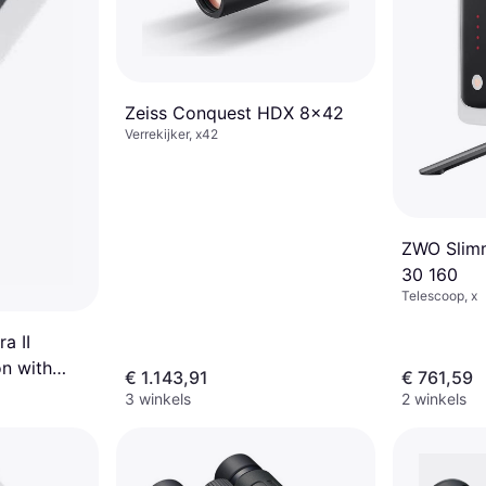
Zeiss Conquest HDX 8x42
Verrekijker, x42
ZWO Slim
30 160
Telescoop, x
a II
on with
€ 1.143,91
€ 761,59
3 winkels
2 winkels