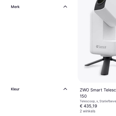
Merk
Kleur
ZWO Smart Teles
150
Telescoop, x, Statiefbeve
€ 435,19
2 winkels