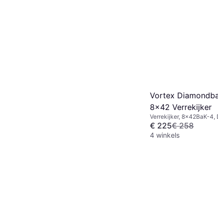
Vortex Diamondb
8x42 Verrekijker
Verrekijker, 8x42BaK-4, 
Beslaanvrij, Statiefbeves
€ 225
€ 258
Schokbestendig, Multico
4 winkels