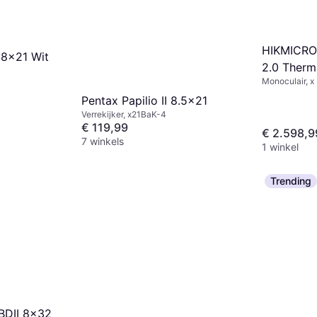
HIKMICRO
 8x21 Wit
2.0 Therm
Monoculair, x
Zwart
Pentax Papilio II 8.5x21
Verrekijker, x21BaK-4
€ 119,99
€ 2.598,9
7 winkels
1 winkel
Trending
BDII 8x32