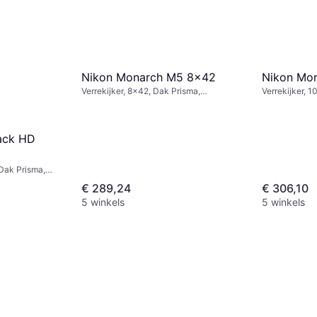
Nikon Monarch M5 8x42
Nikon Mo
Verrekijker, 8x42, Dak Prisma,
Verrekijker, 
Beslaanvrij, Multicoating
Beslaanvrij, M
ack HD
Dak Prisma,
tiging,
€ 289,24
€ 306,10
ating
5 winkels
5 winkels