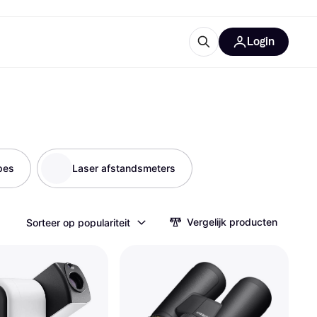
Login
trustingen
IM
pes
Laser afstandsmeters
Vergelijk producten
Sorteer op populariteit
gorieën