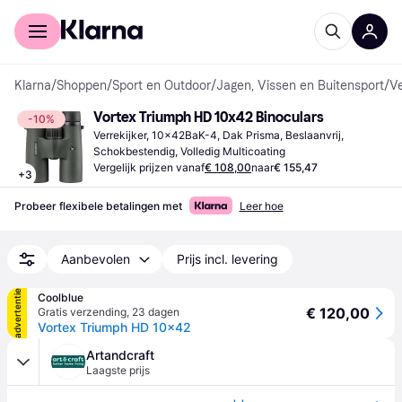
Voor shoppers
Voor bedrijven
Klarna
/
Shoppen
/
Sport en Outdoor
/
Jagen, Vissen en Buitensport
/
Ve
Vortex Triumph HD 10x42 Binoculars
-10%
Verrekijker, 10x42BaK-4, Dak Prisma, Beslaanvrij, 
Schokbestendig, Volledig Multicoating
Vergelijk prijzen vanaf
€ 108,00
naar
€ 155,47
+
3
Probeer flexibele betalingen met
Leer hoe
Aanbevolen
Prijs incl. levering
advertentie
Coolblue
€ 120,00
Gratis verzending
,
23 dagen
Vortex Triumph HD 10x42
Artandcraft
Laagste prijs