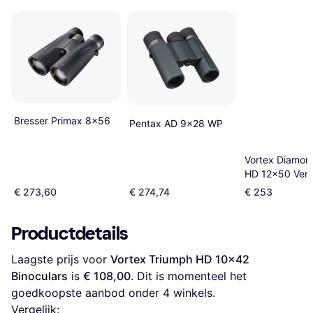
Bresser Primax 8x56
Pentax AD 9x28 WP
Vortex Diamo
HD 12x50 Verre
€ 273,60
€ 274,74
€ 253
Productdetails
Laagste prijs voor 
Vortex Triumph HD 10x42 
Binoculars
 is 
€ 108,00
. Dit is momenteel het 
goedkoopste aanbod onder 
4
 winkels.
Vergelijk: