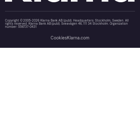
Copyright © 2005-2026 Klarna Bank AB (publ). Headquarters: Stockholm, Sweden. All
rights reserved. Klarna Bank AB (publ). Sveavägen 46, 111 34 Stockholm. Organization
number: 556737-0431
Cookies
Klarna.com