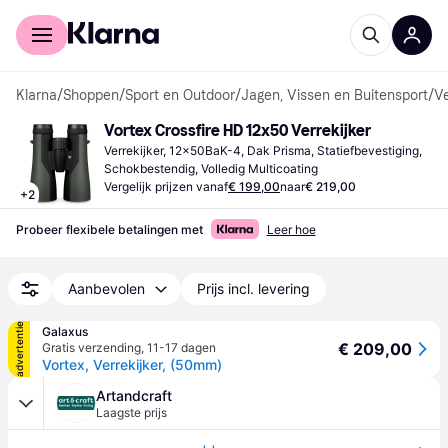
Voor shoppers
Voor bedrijven
Klarna
/
Shoppen
/
Sport en Outdoor
/
Jagen, Vissen en Buitensport
/
Ve
Vortex Crossfire HD 12x50 Verrekijker
Verrekijker, 12x50BaK-4, Dak Prisma, Statiefbevestiging, 
Schokbestendig, Volledig Multicoating
Vergelijk prijzen vanaf
€ 199,00
naar
€ 219,00
+
2
Probeer flexibele betalingen met
Leer hoe
Aanbevolen
Prijs incl. levering
advertentie
Galaxus
€ 209,00
Gratis verzending
,
11-17 dagen
Vortex, Verrekijker, (50mm)
Artandcraft
Laagste prijs