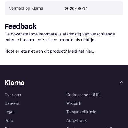
Vermeld op Klarna
2020-08-14
Feedback
De bovenstaande informatie is afkomstig van verschillende 
externe bronnen en is alleen bedoeld als richtlijn.

Klopt er iets niet aan dit product? 
Meld het hier.
.
Klarna
Over ons
Gedragscode BNPL
Careers
Wikipink
Legal
Toegankelijkheid
Pers
Auto-Track