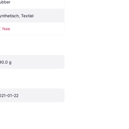
ubber
ynthetisch, Textiel
Nee
90.0 g
021-01-22