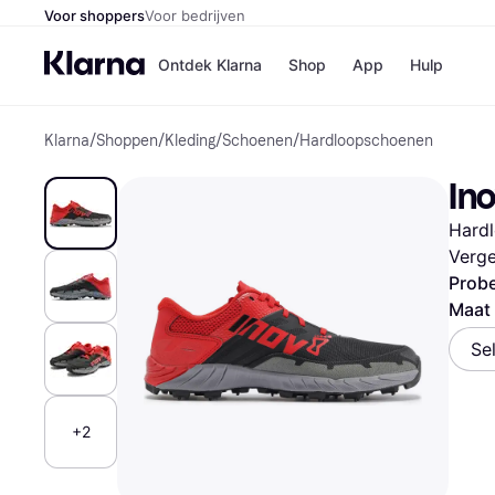
Voor shoppers
Voor bedrijven
Ontdek Klarna
Shop
App
Hulp
Klarna
/
Shoppen
/
Kleding
/
Schoenen
/
Hardloopschoenen
Winkels
Media
B
Ino
Bol
B
Booki
B
Hard
H&M
B
Kruidv
Verge
Probe
Maat
Se
Winkelove
+2