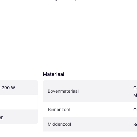
Materiaal
a 290 W
Ge
Bovenmateriaal
M
Binnenzool
O
en
Middenzool
S