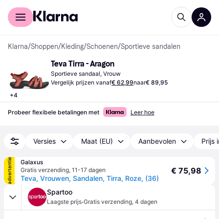
Voor shoppers
Voor bedrijven
Klarna
/
Shoppen
/
Kleding
/
Schoenen
/
Sportieve sandalen
Teva Tirra - Aragon
Sportieve sandaal, Vrouw
Vergelijk prijzen vanaf
€ 62,99
naar
€ 89,95
+
4
Probeer flexibele betalingen met
Leer hoe
Versies
Maat (EU)
Aanbevolen
Prijs 
advertentie
Galaxus
€ 75,98
Gratis verzending
,
11-17 dagen
Teva, Vrouwen, Sandalen, Tirra, Roze, (36)
Spartoo
·
Laagste prijs
Gratis verzending
,
4 dagen