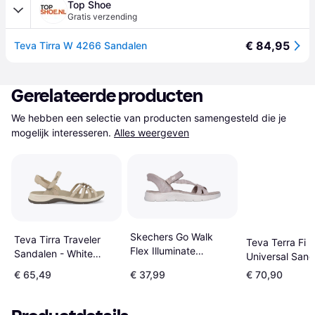
Top Shoe
Gratis verzending
€ 84,95
Teva Tirra W 4266 Sandalen
Gerelateerde producten
We hebben een selectie van producten samengesteld die je 
mogelijk interesseren.
Alles weergeven
Skechers Go Walk
Teva Tirra Traveler
Teva Terra Fi 5
Flex Illuminate
Sandalen - White
Universal Sand
Damessandalen
Pepper
Beige
€ 65,49
€ 37,99
€ 70,90
Taupe Textiel - Beige