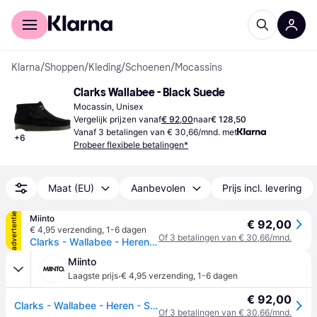
Voor shoppers
Voor bedrijven
Klarna
/
Shoppen
/
Kleding
/
Schoenen
/
Mocassins
Clarks Wallabee - Black Suede
Mocassin, Unisex
Vergelijk prijzen vanaf
€ 92,00
naar
€ 128,50
Vanaf 3 betalingen van € 30,66/mnd. met
+
6
Probeer flexibele betalingen*
Maat (EU)
Aanbevolen
Prijs incl. levering
advertentie
Miinto
€ 92,00
€ 4,95 verzending
,
1-6 dagen
Of 3 betalingen van € 30,66/mnd.
Clarks - Wallabee - Heren - Schoenen - Zwart - Maat: 39 1/2 EU Leer
Miinto
·
Laagste prijs
€ 4,95 verzending
,
1-6 dagen
€ 92,00
Clarks - Wallabee - Heren - Schoenen - Zwart - Maat: 39 1/2 EU Leer
Of 3 betalingen van € 30,66/mnd.