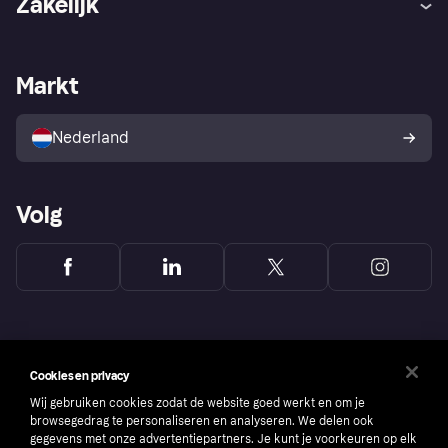
Zakelijk
Login
Onze belofte
Webwinkelsupport
Developers
De Klarna app
Privacyinstellingen
Zakelijke login
Operationele status
Markt
Winkeloverzicht
Je herroepingsrecht
Verkoop met Klarna
Platformen en partners
Kopersbescherming voor
consumenten
Nederland
Volg
Cookies en privacy
Wij gebruiken cookies zodat de website goed werkt en om je
browsegedrag te personaliseren en analyseren. We delen ook
gegevens met onze advertentiepartners. Je kunt je voorkeuren op elk