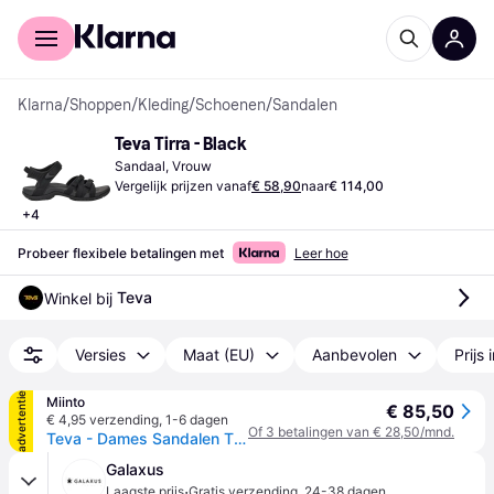
Voor shoppers
Voor bedrijven
Klarna
/
Shoppen
/
Kleding
/
Schoenen
/
Sandalen
Teva Tirra - Black
Sandaal, Vrouw
Vergelijk prijzen vanaf
€ 58,90
naar
€ 114,00
+
4
Probeer flexibele betalingen met
Leer hoe
Teva
Winkel bij 
Versies
Maat (EU)
Aanbevolen
Prijs 
advertentie
Miinto
€ 85,50
€ 4,95 verzending
,
1-6 dagen
Of 3 betalingen van € 28,50/mnd.
Teva - Dames Sandalen Tirra Zwart Polyester - Dames - Schoenen - Zwart - Maat: 38 EU Poliester
Galaxus
·
Laagste prijs
Gratis verzending
,
24-38 dagen