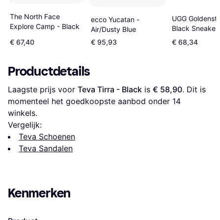
The North Face
UGG Goldensta
ecco Yucatan -
Explore Camp - Black
Black Sneakers
Air/Dusty Blue
Black
€ 67,40
€ 95,93
€ 68,34
Productdetails
Laagste prijs voor 
Teva Tirra - Black
 is 
€ 58,90
. Dit is 
momenteel het goedkoopste aanbod onder 
14
winkels.
Vergelijk:
Teva Schoenen
Teva Sandalen
Kenmerken