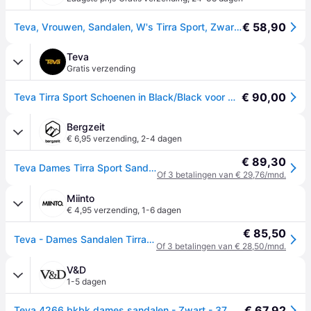
€ 58,90
Teva, Vrouwen, Sandalen, W's Tirra Sport, Zwart, (40)
Teva
Gratis verzending
€ 90,00
Teva Tirra Sport Schoenen in Black/Black voor Dames, Maat 39
Bergzeit
€ 6,95 verzending
,
2-4 dagen
€ 89,30
Teva Dames Tirra Sport Sandalen - Zwart - 42
Of 3 betalingen van € 29,76/mnd.
Miinto
€ 4,95 verzending
,
1-6 dagen
€ 85,50
Teva - Dames Sandalen Tirra Zwart Polyester - Dames - Schoenen - Zwart - Maat: 38 EU Poliester
Of 3 betalingen van € 28,50/mnd.
V&D
1-5 dagen
€ 67,92
Teva 4266 bkbk dames sandalen - Zwart - 37