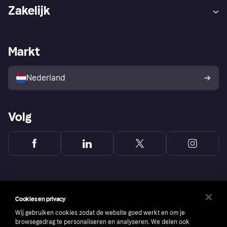
Hulp
Klachten
Zakelijk
Login
Onze belofte
Webwinkelsupport
Developers
De Klarna app
Privacyinstellingen
Zakelijke login
Operationele status
Markt
Winkeloverzicht
Je herroepingsrecht
Verkoop met Klarna
Platformen en partners
Kopersbescherming voor
consumenten
Nederland
Volg
Cookies en privacy
Wij gebruiken cookies zodat de website goed werkt en om je
browsegedrag te personaliseren en analyseren. We delen ook