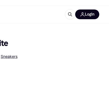
Login
trustingen
IM
ite
 
Sneakers
gorieën