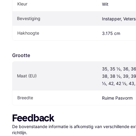
Kleur
Wit
Bevestiging
Instapper, Veters
Hakhoogte
3.175 cm
Grootte
35, 35 ½, 36, 36
Maat (EU)
38, 38 ½, 39, 39 
½, 42, 42 ½, 43
Breedte
Ruime Pasvorm
Feedback
De bovenstaande informatie is afkomstig van verschillende ext
richtlijn.
