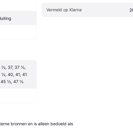
Vermeld op Klarna
2
luiting
 ½, 37, 37 ½, 
½, 40, 41, 41 
, 45 ½, 47 ½
erne bronnen en is alleen bedoeld als 