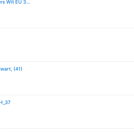
Skechers Bobs® Sport Squad Chaos Face Off Trainers Wit EU 37 Vrouw
wart, (41)
SH_37