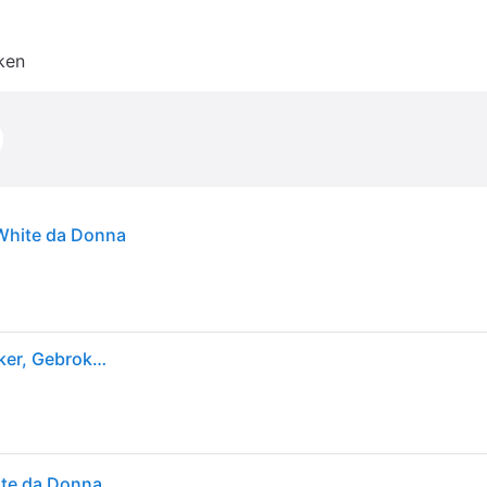
ken
 White da Donna
Skechers Dames Bobs Squad Chaos, Face Off Sneaker, Gebroken Wit, 40.5 EU
ite da Donna