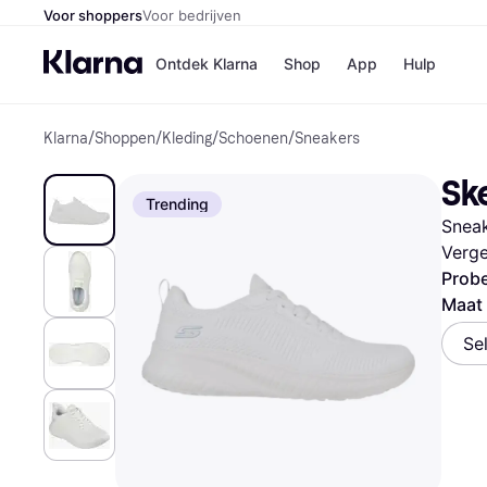
Voor shoppers
Voor bedrijven
Ontdek Klarna
Shop
App
Hulp
Klarna
/
Shoppen
/
Kleding
/
Schoenen
/
Sneakers
Winkels
Media
B
Sk
Bol
B
Trending
Booki
B
Sneak
H&M
B
Kruidv
Verge
Probe
Maat
Se
Winkelove