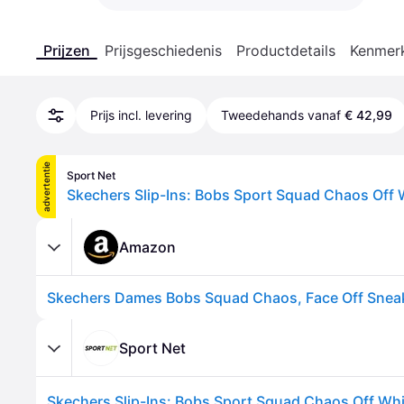
Prijzen
Prijsgeschiedenis
Productdetails
Kenmer
Prijs incl. levering
Tweedehands vanaf
€ 42,99
advertentie
Sport Net
Skechers Slip-Ins: Bobs Sport Squad Chaos Off
Amazon
Sport Net
Skechers Slip-Ins: Bobs Sport Squad Chaos Off Wh