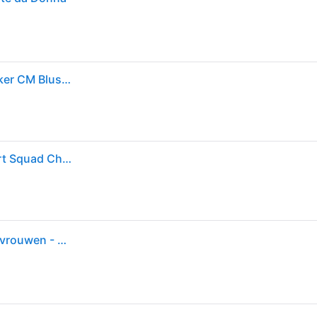
Skechers BOBS Sport Squad Chaos - Face Off Sneaker CM Blush Roze, Maat 41, Vegan
SKECHERS Chaussure de sport 'Slip-Ins: BOBS Sport Squad Chaos - Current Muse' blanc
Skechers - Modieuze sneakers voor zelfverzekerde vrouwen - Dames - Schoenen - Zwart - Maat: 37 EU