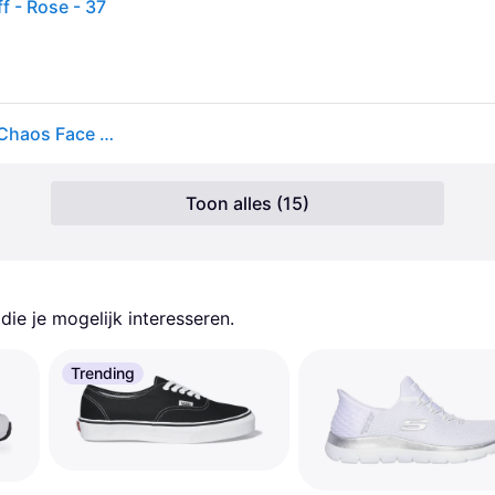
 - Rose - 37
Skechers Skechers White Standard Fit Bobs Squad Chaos Face Off Trainers
Toon alles (15)
ie je mogelijk interesseren.
Trending