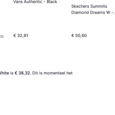
Vans Authentic - Black
Skechers Summits
Diamond Dreams W -
White/Silver
€ 32,91
€ 50,60
nd.
White
 is 
€ 38,32
. Dit is momenteel het 