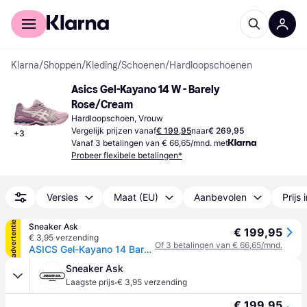
Voor shoppers
Voor bedrijven
Klarna
/
Shoppen
/
Kleding
/
Schoenen
/
Hardloopschoenen
Asics Gel-Kayano 14 W - Barely 
Rose/Cream
Hardloopschoen, Vrouw
Vergelijk prijzen vanaf
€ 199,95
naar
€ 269,95
+
3
Vanaf 3 betalingen van € 66,65/mnd. met
Probeer flexibele betalingen*
Versies
Maat (EU)
Aanbevolen
Prijs 
advertentie
Sneaker Ask
€ 199,95
€ 3,95 verzending
Of 3 betalingen van € 66,65/mnd.
ASICS Gel-Kayano 14 Barely Rose Cream - Red
Sneaker Ask
·
Laagste prijs
€ 3,95 verzending
€ 199,95