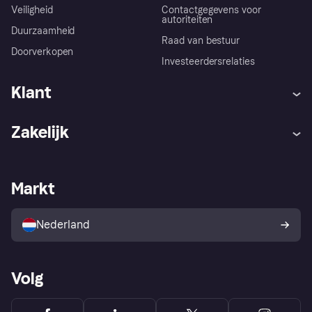
Veiligheid
Contactgegevens voor
autoriteiten
Duurzaamheid
Raad van bestuur
Doorverkopen
Investeerdersrelaties
Klant
Hulp
Klachten
Zakelijk
Login
Onze belofte
Webwinkelsupport
Developers
De Klarna app
Privacyinstellingen
Zakelijke login
Operationele status
Markt
Winkeloverzicht
Je herroepingsrecht
Verkoop met Klarna
Platformen en partners
Kopersbescherming voor
consumenten
Nederland
Volg