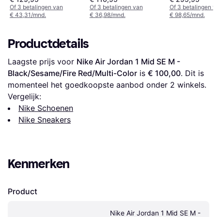
Grey/White
Gold
Of 3 betalingen van
Of 3 betalingen van
Of 3 betalingen 
€ 43,31/mnd.
€ 36,98/mnd.
€ 98,65/mnd.
Productdetails
Laagste prijs voor 
Nike Air Jordan 1 Mid SE M - 
Black/Sesame/Fire Red/Multi-Color
 is 
€ 100,00
. Dit is 
momenteel het goedkoopste aanbod onder 
2
 winkels.
Vergelijk:
Nike Schoenen
Nike Sneakers
Kenmerken
Product
Nike Air Jordan 1 Mid SE M - 