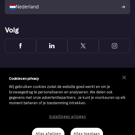
consumenten
Nederland
Volg
Cookies en privacy
Wij gebruiken cookies zodat de website goed werkt en om je
browsegedrag te personaliseren en analyseren. We delen ook
gegevens met onze advertentiepartners. Je kunt je voorkeuren op elk
moment beheren of je toestemming intrekken.
Instellingen wijzigen
Copyright © 2005-2026 Klarna Bank AB (publ). Headquarters: Stockholm, Sweden. All
rights reserved. Klarna Bank AB (publ). Sveavägen 46, 111 34 Stockholm. Organization
number: 556737-0431
Alles afwijzen
Alles toestaan