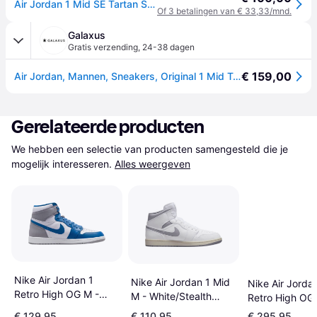
Air Jordan 1 Mid SE Tartan Swoosh - Black
Of 3 betalingen van € 33,33/mnd.
Galaxus
Gratis verzending
,
24-38 dagen
€ 159,00
Air Jordan, Mannen, Sneakers, Original 1 Mid Tartan Swoosh Men's Sneakers - DZ5329-001, Zwart, (38.5)
Gerelateerde producten
We hebben een selectie van producten samengesteld die je 
mogelijk interesseren.
Alles weergeven
Nike Air Jordan 1
Nike Air Jordan 1 Mid
Nike Air Jorda
Retro High OG M -
M - White/Stealth
Retro High OG 
True Blue/Cement
Grey
Purple/Black/Sa
€ 129,95
€ 110,95
€ 295,95