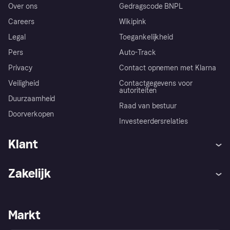
Over ons
Gedragscode BNPL
Careers
Wikipink
Legal
Toegankelijkheid
Pers
Auto-Track
Privacy
Contact opnemen met Klarna
Veiligheid
Contactgegevens voor
autoriteiten
Duurzaamheid
Raad van bestuur
Doorverkopen
Investeerdersrelaties
Klant
Hulp
Klachten
Zakelijk
Login
Onze belofte
Webwinkelsupport
Developers
De Klarna app
Privacyinstellingen
Zakelijke login
Operationele status
Markt
Winkeloverzicht
Je herroepingsrecht
Verkoop met Klarna
Platformen en partners
Kopersbescherming voor