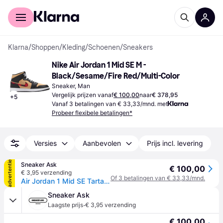
Voor shoppers
Voor bedrijven
Klarna
/
Shoppen
/
Kleding
/
Schoenen
/
Sneakers
Nike Air Jordan 1 Mid SE M - 
Black/Sesame/Fire Red/Multi-Color
Sneaker, Man
Vergelijk prijzen vanaf
€ 100,00
naar
€ 378,95
+
5
Vanaf 3 betalingen van € 33,33/mnd. met
Probeer flexibele betalingen*
Versies
Aanbevolen
Prijs incl. levering
advertentie
Sneaker Ask
€ 100,00
€ 3,95 verzending
Of 3 betalingen van € 33,33/mnd.
Air Jordan 1 Mid SE Tartan Swoosh - Black
Sneaker Ask
·
Laagste prijs
€ 3,95 verzending
€ 100,00