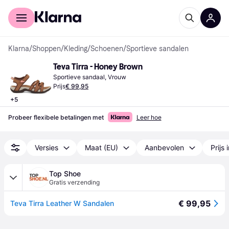
Voor shoppers
Voor bedrijven
Klarna
/
Shoppen
/
Kleding
/
Schoenen
/
Sportieve sandalen
Teva Tirra - Honey Brown
Sportieve sandaal, Vrouw
Prijs
€ 99,95
+
5
Probeer flexibele betalingen met
Leer hoe
Versies
Maat (EU)
Aanbevolen
Prijs 
Top Shoe
Gratis verzending
€ 99,95
Teva Tirra Leather W Sandalen