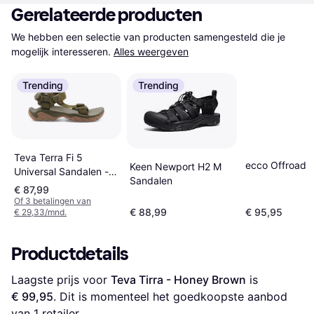
Gerelateerde producten
We hebben een selectie van producten samengesteld die je 
mogelijk interesseren.
Alles weergeven
Trending
Trending
Teva Terra Fi 5
ecco Offroad 
Keen Newport H2 M
Universal Sandalen -
Sandalen
Dark Olive/Honey
€ 87,99
Brown
Of 3 betalingen van
€ 88,99
€ 95,95
€ 29,33/mnd.
Productdetails
Laagste prijs voor 
Teva Tirra - Honey Brown
 is 
€ 99,95
. Dit is momenteel het goedkoopste aanbod 
van 1 retailer.